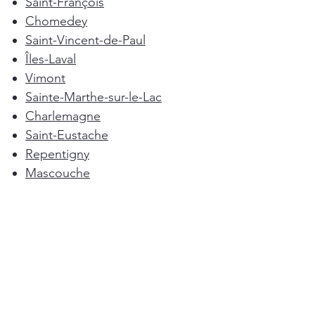
Saint-François
Chomedey
Saint-Vincent-de-Paul
Îles-Laval
Vimont
Sainte-Marthe-sur-le-Lac
Charlemagne
Saint-Eustache
Repentigny
Mascouche
Deux-Montagnes
Terrebonne
Oka
Blainville
Lorraine
Boisbriand
Saint-Sulpice