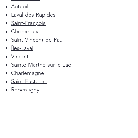
Auteuil
Laval-des-Rapides
Saint-François
Chomedey
Saint-Vincent-de-Paul
Îles-Laval
Vimont
Sainte-Marthe-sur-le-Lac
Charlemagne
Saint-Eustache
Repentigny
Mascouche
Deux-Montagnes
Terrebonne
Oka
Blainville