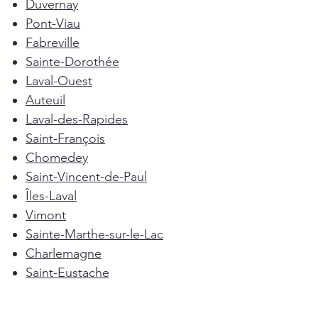
Duvernay
Pont-Viau
Fabreville
Sainte-Dorothée
Laval-Ouest
Auteuil
Laval-des-Rapides
Saint-François
Chomedey
Saint-Vincent-de-Paul
Îles-Laval
Vimont
Sainte-Marthe-sur-le-Lac
Charlemagne
Saint-Eustache
Repentigny
Mascouche