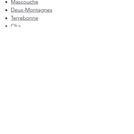
Mascouche
Deux-Montagnes
Terrebonne
Oka
Blainville
Lorraine
Boisbriand
Saint-Sulpice
L'Épiphanie
Femme de ménage Montréal
Rosemère
Sainte-Anne-des-Plaines
Pointe-Calumet
L'Assomption
Mirabel
Bois-des-Filion
Ménage à Domicile