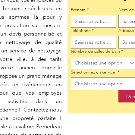
our vous, vos employés ou
s besoins spécifiques en
Prénom
*
Nom de 
ous sommes là pour y
e prestation sur mesure.
Téléphone
*
Adresse
un devis personnalisé et
e nettoyage de qualité
 un service de nettoyage
Nombre de salles de bain
*
tre ville, à des tarifs
Choisissez une option
votre ancien domicile
Sélectionnez un service
*
propose un grand ménage
Choisissez une option
près ces événements, en
pour que vos employés
Dem
rs activités dans un
ctionnel! Contactez-nous
une propreté parfaite !
le à Lavaltrie: Pomerleau