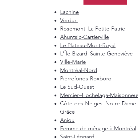
Lachine
Verdun
Rosemont–La Petite-Patrie
Ahuntsic-Cartierville
Le Plateau-Mont-Royal
L'Île-Bizard–Sainte-Geneviève
Ville-Marie
Montréal-Nord
Pierrefonds-Roxboro
Le Sud-Ouest
Mercier–Hochelaga-Maisonneu
Côte-des-Neiges–Notre-Dame-
Grâce
Anjou
Femme de ménage à Montréal
Saint-Léonard