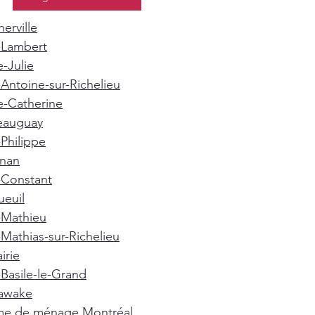
erville
-Lambert
e-Julie
-Antoine-sur-Richelieu
e-Catherine
eauguay
-Philippe
gnan
-Constant
euil
-Mathieu
-Mathias-sur-Richelieu
irie
-Basile-le-Grand
awake
e de ménage Montréal