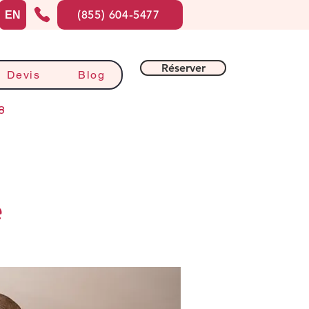
(855) 604-5477
EN
Réserver
Devis
Blog
8
e