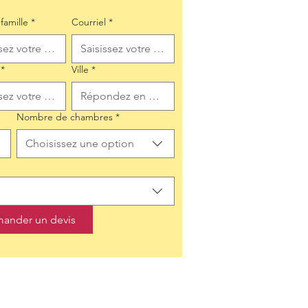
famille
*
Courriel
*
*
Ville
*
Nombre de chambres
*
Choisissez une option
ander un devis