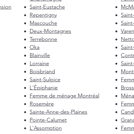
nsion
Saint-Eustache
McMas
Repentigny
Sain
Mascouche
Saint
Deux-Montagnes
Vare
Terrebonne
Nett
Oka
Saint
Blainville
Cont
Lorraine
Saint
Boisbriand
Mont-
Saint-Sulpice
Femm
L'Épiphanie
Bross
Femme de ménage Montréal
Ménag
Rosemère
Femm
Sainte-Anne-des-Plaines
Cand
Pointe-Calumet
Gran
L'Assomption
Femm