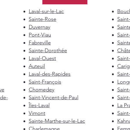
Laval-sur-le-Lac
Bouch
Sainte-Rose
Saint
Duvernay
Saint
Pont-Viau
Saint
Fabreville
Saint
Sainte-Dorothée
Chât
Laval-Ouest
Saint
Auteuil
Cari
Laval-des-Rapides
Saint
Saint-François
Longu
ve
Chomedey
Saint
de-
Saint-Vincent-de-Paul
Saint
Îles-Laval
La Pra
Vimont
Saint
Sainte-Marthe-sur-le-Lac
Kahn
Charlemagne
Femm