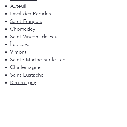
Auteuil
Laval-des-Rapides
Saint-François
Chomedey
Saint-Vincent-de-Paul
Îles-Laval
Vimont
Sainte-Marthe-sur-le-Lac
Charlemagne
Saint-Eustache
Repentigny
Mascouche
Deux-Montagnes
Terrebonne
Oka
Blainville