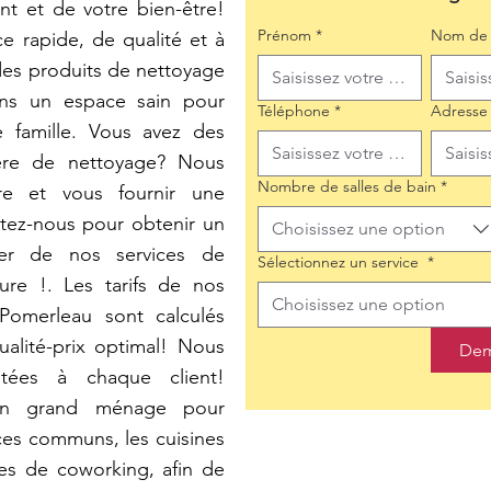
t et de votre bien-être!
Prénom
*
Nom de 
e rapide, de qualité et à
t des produits de nettoyage
ons un espace sain pour
Téléphone
*
Adresse
 famille. Vous avez des
ière de nettoyage? Nous
Nombre de salles de bain
*
e et vous fournir une
tez-nous pour obtenir un
Choisissez une option
iter de nos services de
Sélectionnez un service
*
ure !. Les tarifs de nos
Choisissez une option
Pomerleau sont calculés
ualité-prix optimal! Nous
Dem
ptées à chaque client!
un grand ménage pour
ces communs, les cuisines
ces de coworking, afin de