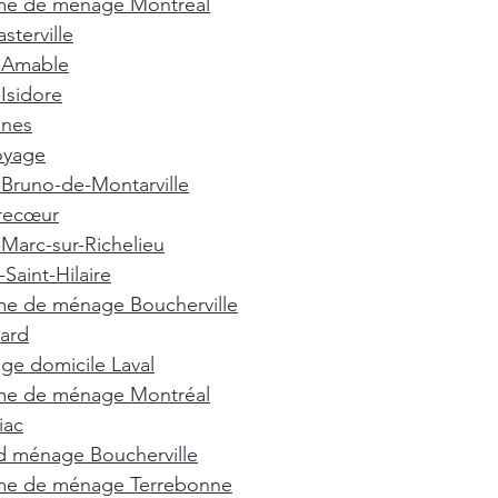
e de ménage Montréal
terville
t-Amable
-Isidore
nnes
oyage
-Bruno-de-Montarville
recœur
-Marc-sur-Richelieu
Saint-Hilaire
e de ménage Boucherville
ard
e domicile Laval
e de ménage Montréal
iac
d ménage Boucherville
e de ménage Terrebonne