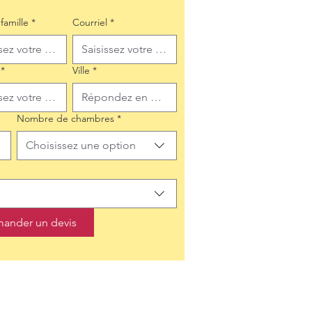
famille
*
Courriel
*
*
Ville
*
Nombre de chambres
*
Choisissez une option
ander un devis