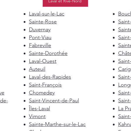
Laval et Rive-Nord
Laval-sur-le-Lac
Bouch
Sainte-Rose
Saint
Duvernay
Saint
Pont-Viau
Saint
Fabreville
Saint
Sainte-Dorothée
Chât
Laval-Ouest
Saint
Auteuil
Cari
Laval-des-Rapides
Saint
Saint-François
Longu
ve
Chomedey
Saint
de-
Saint-Vincent-de-Paul
Saint
Îles-Laval
La Pra
Vimont
Saint
Sainte-Marthe-sur-le-Lac
Kahn