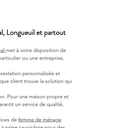
l, Longueuil et partout
éal
met à votre disposition de
rticulier ou une entreprise,
prestation personnalisée et
ue client trouve la solution qui
ion. Pour une maison propre et
rantit un service de qualité,
vices de
femme de ménage
à notre savoir-faire pour des