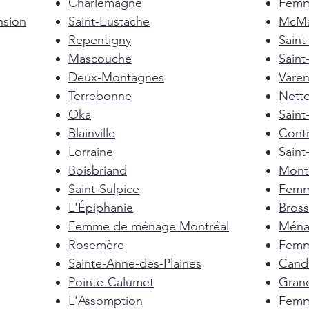
Charlemagne
Femm
nsion
Saint-Eustache
McMas
Repentigny
Sain
Mascouche
Saint
Deux-Montagnes
Vare
Terrebonne
Nett
Oka
Saint
Blainville
Cont
Lorraine
Saint
Boisbriand
Mont-
Saint-Sulpice
Femm
L'Épiphanie
Bross
Femme de ménage Montréal
Ménag
Rosemère
Femm
Sainte-Anne-des-Plaines
Cand
Pointe-Calumet
Gran
L'Assomption
Femm