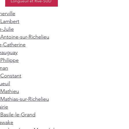
Longueuil et Rive-SUD
erville
-Lambert
e-Julie
-Antoine-sur-Richelieu
e-Catherine
eauguay
-Philippe
gnan
-Constant
euil
-Mathieu
-Mathias-sur-Richelieu
irie
-Basile-le-Grand
awake