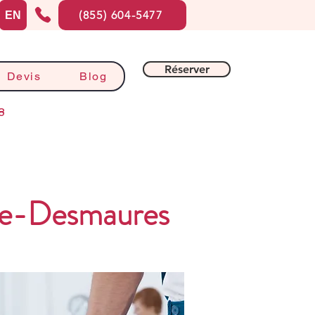
(855) 604-5477
EN
Réserver
Devis
Blog
8
-de-Desmaures