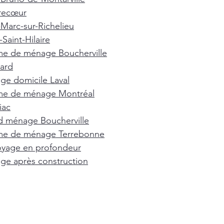
recœur
-Marc-sur-Richelieu
Saint-Hilaire
e de ménage Boucherville
ard
e domicile Laval
e de ménage Montréal
iac
d ménage Boucherville
e de ménage Terrebonne
oyage en profondeur
e après construction