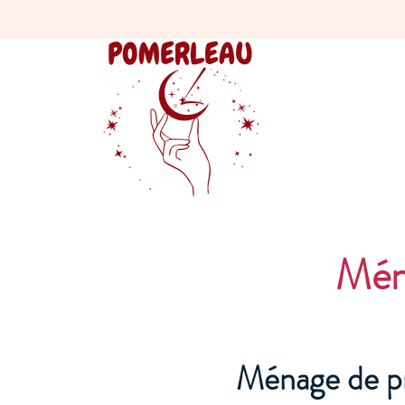
Mén
Ménage de p