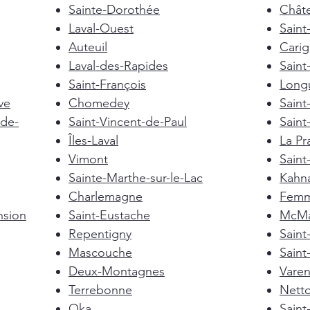
Sainte-Dorothée
Chât
Laval-Ouest
Saint
Auteuil
Cari
Laval-des-Rapides
Saint
Saint-François
Longu
ve
Chomedey
Saint
de-
Saint-Vincent-de-Paul
Saint
Îles-Laval
La Pra
Vimont
Saint
Sainte-Marthe-sur-le-Lac
Kahn
Charlemagne
Femm
nsion
Saint-Eustache
McMas
Repentigny
Sain
Mascouche
Saint
Deux-Montagnes
Vare
Terrebonne
Nett
Oka
Saint