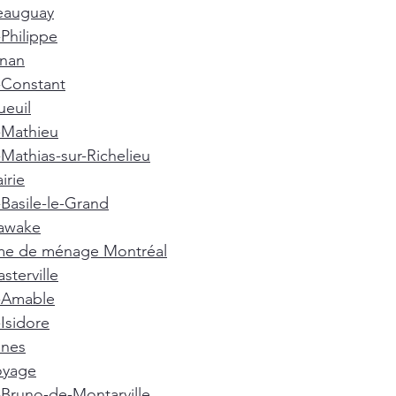
eauguay
-Philippe
gnan
-Constant
euil
-Mathieu
-Mathias-sur-Richelieu
irie
-Basile-le-Grand
awake
e de ménage Montréal
terville
t-Amable
-Isidore
nnes
oyage
-Bruno-de-Montarville