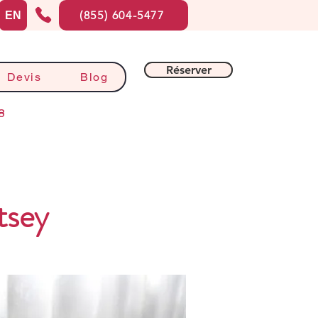
(855) 604-5477
EN
Réserver
Devis
Blog
8
tsey