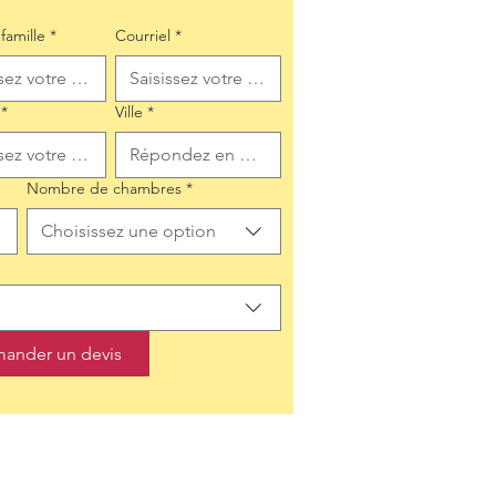
famille
*
Courriel
*
*
Ville
*
Nombre de chambres
*
Choisissez une option
ander un devis