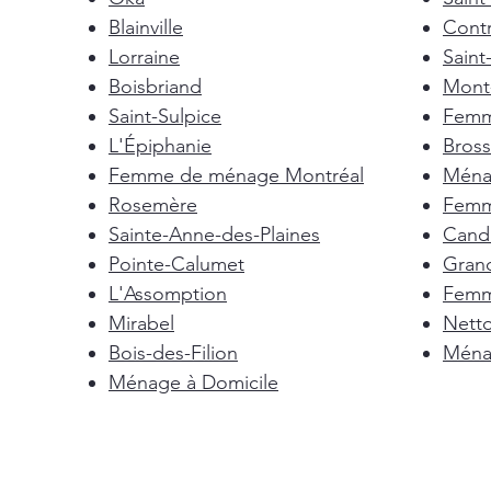
Blainville
Cont
Lorraine
Saint
Boisbriand
Mont-
Saint-Sulpice
Femm
L'Épiphanie
Bross
Femme de ménage Montréal
Ménag
Rosemère
Femm
Sainte-Anne-des-Plaines
Cand
Pointe-Calumet
Gran
L'Assomption
Femm
Mirabel
Nett
Bois-des-Filion
Ménag
Ménage à Domicile