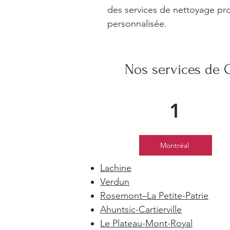
des services de nettoyage pro
personnalisée.
Nos services de 
1
Montréal
Lachine
Verdun
Rosemont–La Petite-Patrie
Ahuntsic-Cartierville
Le Plateau-Mont-Royal