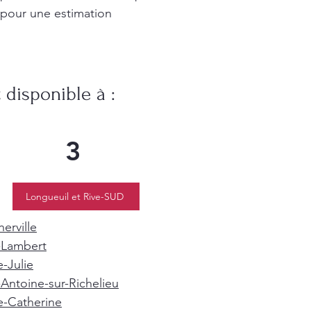
 pour une estimation
disponible à :
3
Longueuil et Rive-SUD
erville
-Lambert
e-Julie
-Antoine-sur-Richelieu
e-Catherine