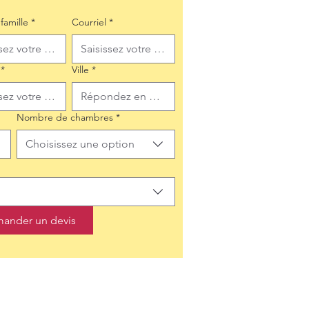
famille
*
Courriel
*
*
Ville
*
Nombre de chambres
*
Choisissez une option
ander un devis