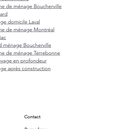
e de ménage Boucherville
ard
e domicile Laval
e de ménage Montréal
iac
d ménage Boucherville
e de ménage Terrebonne
oyage en profondeur
e après construction
Contact