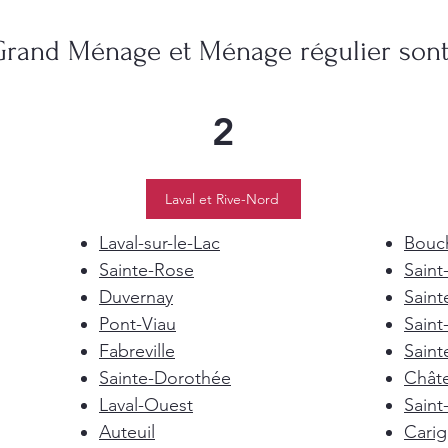
Grand Ménage et Ménage régulier sont 
2
Laval et Rive-Nord
Laval-sur-le-Lac
Bouch
Sainte-Rose
Saint
Duvernay
Saint
Pont-Viau
Saint
Fabreville
Saint
Sainte-Dorothée
Chât
Laval-Ouest
Saint
Auteuil
Cari