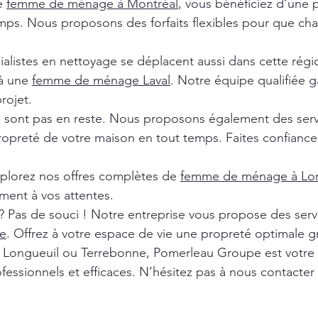
de
femme de ménage à Montréal
, vous bénéficiez d’une 
ps. Nous proposons des forfaits flexibles pour que chaq
ialistes en nettoyage se déplacent aussi dans cette rég
 à une
femme de ménage Laval
. Notre équipe qualifiée ga
rojet.
e sont pas en reste. Nous proposons également des ser
ropreté de votre maison en tout temps. Faites confiance 
xplorez nos offres complètes de
femme de ménage à Lon
ment à vos attentes.
? Pas de souci ! Notre entreprise vous propose des ser
e
. Offrez à votre espace de vie une propreté optimale g
l, Longueuil ou Terrebonne, Pomerleau Groupe est votre
fessionnels et efficaces. N’hésitez pas à nous contacter