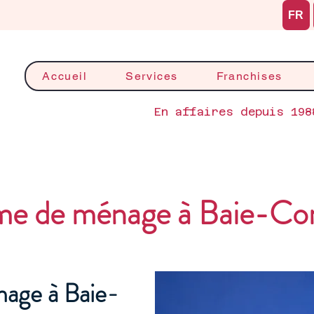
FR
Accueil
Services
Franchises
En affaires depuis 198
e de ménage à Baie-C
age à Baie-