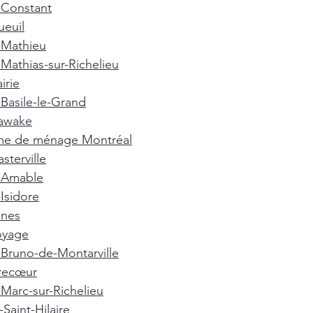
-Constant
euil
-Mathieu
-Mathias-sur-Richelieu
irie
-Basile-le-Grand
awake
e de ménage Montréal
terville
t-Amable
-Isidore
nnes
oyage
-Bruno-de-Montarville
recœur
-Marc-sur-Richelieu
Saint-Hilaire