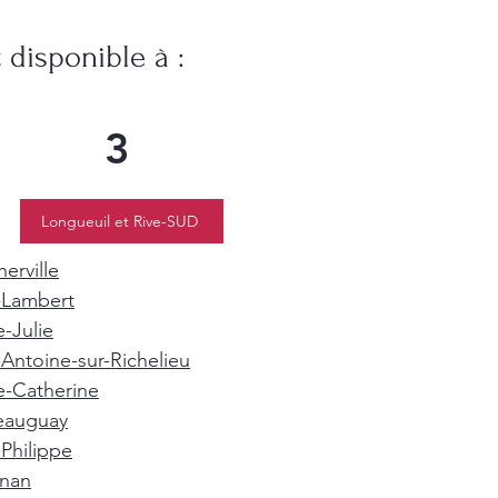
disponible à :
3
Longueuil et Rive-SUD
erville
-Lambert
e-Julie
-Antoine-sur-Richelieu
e-Catherine
eauguay
-Philippe
gnan