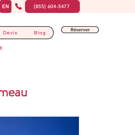
(855) 604-5477
EN
Réserver
Devis
Blog
8
omeau