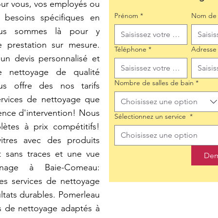
our vous, vos employés ou
Prénom
*
Nom de 
s besoins spécifiques en
ous sommes là pour y
e prestation sur mesure.
Téléphone
*
Adresse
un devis personnalisé et
e nettoyage de qualité
Nombre de salles de bain
*
us offre des nos tarifs
ervices de nettoyage que
Choisissez une option
nce d'intervention! Nous
Sélectionnez un service
*
ètes à prix compétitifs!
Choisissez une option
itres avec des produits
t sans traces et une vue
Dem
age à Baie-Comeau:
es services de nettoyage
ltats durables. Pomerleau
es de nettoyage adaptés à