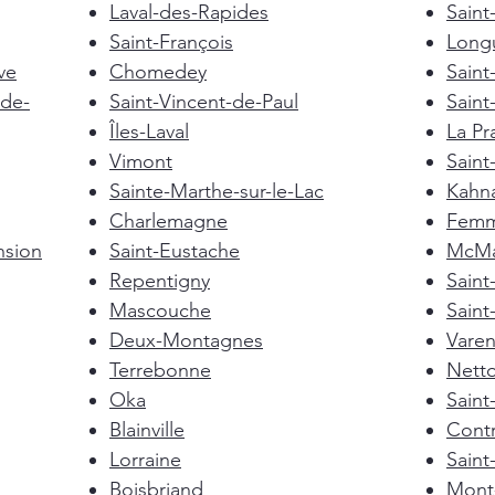
Laval-des-Rapides
Saint
Saint-François
Longu
ve
Chomedey
Saint
de-
Saint-Vincent-de-Paul
Saint
Îles-Laval
La Pra
Vimont
Saint
Sainte-Marthe-sur-le-Lac
Kahn
Charlemagne
Femm
nsion
Saint-Eustache
McMas
Repentigny
Sain
Mascouche
Saint
Deux-Montagnes
Vare
Terrebonne
Nett
Oka
Saint
Blainville
Cont
Lorraine
Saint
Boisbriand
Mont-