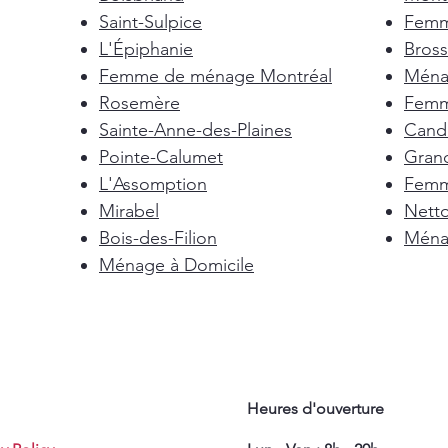
Saint-Sulpice
Femm
L'Épiphanie
Bross
Femme de ménage Montréal
Ménag
Rosemère
Femm
Sainte-Anne-des-Plaines
Cand
Pointe-Calumet
Gran
L'Assomption
Femm
Mirabel
Nett
Bois-des-Filion
Ménag
Ménage à Domicile
Heures d'ouverture