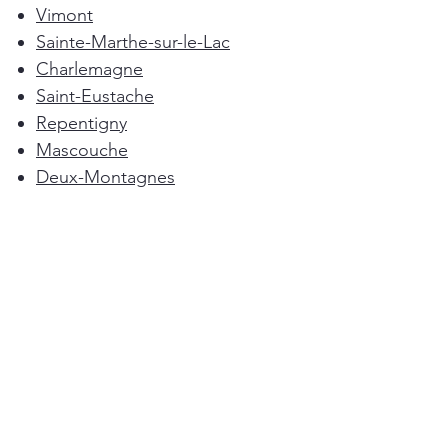
Vimont
Sainte-Marthe-sur-le-Lac
Charlemagne
Saint-Eustache
Repentigny
Mascouche
Deux-Montagnes
Terrebonne
Oka
Blainville
Lorraine
Boisbriand
Saint-Sulpice
L'Épiphanie
Femme de ménage Montréal
Rosemère
Sainte-Anne-des-Plaines