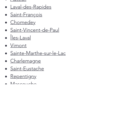
Laval-des-Rapides
Saint-François
Chomedey
Saint-Vincent-de-Paul
Îles-Laval
Vimont
Sainte-Marthe-sur-le-Lac
Charlemagne
Saint-Eustache
Repentigny
Mascouche
Deux-Montagnes
Terrebonne
Oka
Blainville
Lorraine