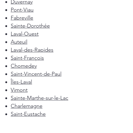
Duvernay
Pont-Viau
Fabreville
Sainte-Dorothée
Laval-Ouest
Auteuil
Laval-des-Rapides
Saint-François
Chomedey
Saint-Vincent-de-Paul
Îles-Laval
Vimont
Sainte-Marthe-sur-le-Lac
Charlemagne
Saint-Eustache
Repentigny
Mascouche