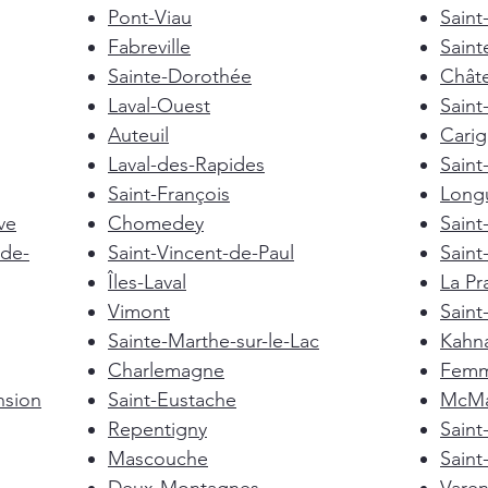
Pont-Viau
Saint
Fabreville
Saint
Sainte-Dorothée
Chât
Laval-Ouest
Saint
Auteuil
Cari
Laval-des-Rapides
Saint
Saint-François
Longu
ve
Chomedey
Saint
de-
Saint-Vincent-de-Paul
Saint
Îles-Laval
La Pra
Vimont
Saint
Sainte-Marthe-sur-le-Lac
Kahn
Charlemagne
Femm
nsion
Saint-Eustache
McMas
Repentigny
Sain
Mascouche
Saint