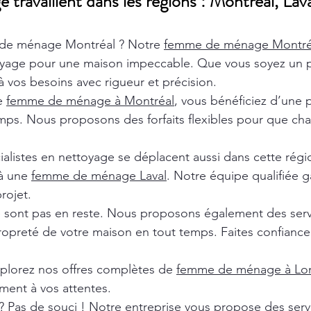
ravaillent dans les régions : Montréal, Lava
de ménage Montréal ? Notre
femme de ménage Montr
oyage pour une maison impeccable. Que vous soyez un pa
 vos besoins avec rigueur et précision.
de
femme de ménage à Montréal
, vous bénéficiez d’une 
ps. Nous proposons des forfaits flexibles pour que chaq
ialistes en nettoyage se déplacent aussi dans cette rég
 à une
femme de ménage Laval
. Notre équipe qualifiée ga
rojet.
e sont pas en reste. Nous proposons également des ser
ropreté de votre maison en tout temps. Faites confiance 
xplorez nos offres complètes de
femme de ménage à Lon
ment à vos attentes.
? Pas de souci ! Notre entreprise vous propose des ser