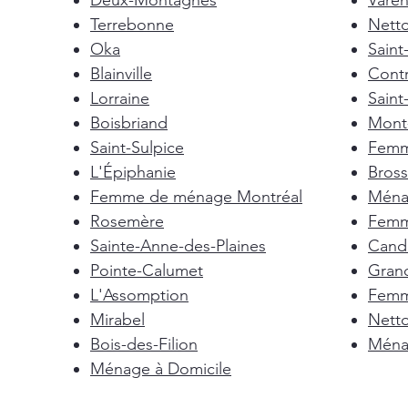
Deux-Montagnes
Vare
Terrebonne
Nett
Oka
Saint
Blainville
Cont
Lorraine
Saint
Boisbriand
Mont-
Saint-Sulpice
Femm
L'Épiphanie
Bross
Femme de ménage Montréal
Ménag
Rosemère
Femm
Sainte-Anne-des-Plaines
Cand
Pointe-Calumet
Gran
L'Assomption
Femm
Mirabel
Nett
Bois-des-Filion
Ménag
Ménage à Domicile