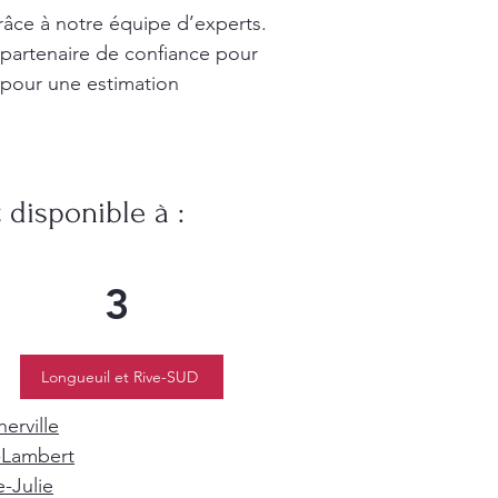
râce à notre équipe d’experts.
 partenaire de confiance pour
 pour une estimation
disponible à :
3
Longueuil et Rive-SUD
erville
-Lambert
e-Julie