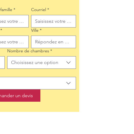
famille
*
Courriel
*
*
Ville
*
Nombre de chambres
*
Choisissez une option
ander un devis