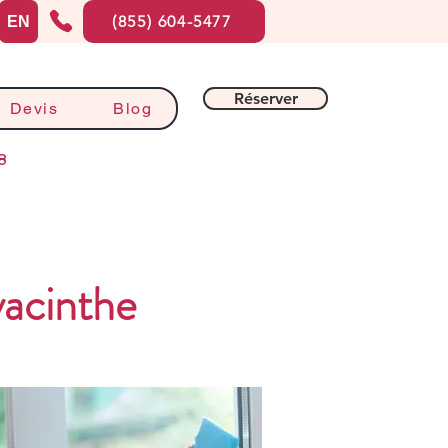
(855) 604-5477
EN
Réserver
Devis
Blog
8
acinthe