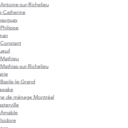
-Antoine-sur-Richelieu
e-Catherine
eauguay
-Philippe
gnan
-Constant
euil
-Mathieu
-Mathias-sur-Richelieu
irie
-Basile-le-Grand
awake
e de ménage Montréal
terville
t-Amable
-Isidore