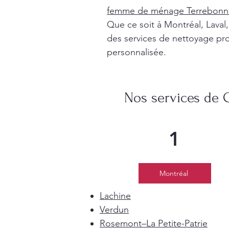
femme de ménage Terrebonn
Que ce soit à Montréal, Lava
des services de nettoyage pro
personnalisée.
Nos services de 
1
Montréal
Lachine
Verdun
Rosemont–La Petite-Patrie