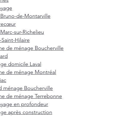
nnes
oyage
-Bruno-de-Montarville
recœur
-Marc-sur-Richelieu
Saint-Hilaire
e de ménage Boucherville
ard
e domicile Laval
e de ménage Montréal
iac
d ménage Boucherville
e de ménage Terrebonne
oyage en profondeur
e après construction