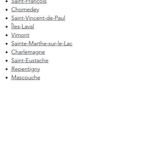
Saint-François
Chomedey
Saint-Vincent-de-Paul
Îles-Laval
Vimont
Sainte-Marthe-sur-le-Lac
Charlemagne
Saint-Eustache
Repentigny
Mascouche
Deux-Montagnes
Terrebonne
Oka
Blainville
Lorraine
Boisbriand
Saint-Sulpice