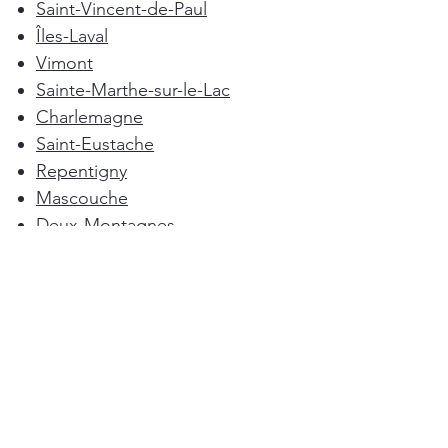
Saint-Vincent-de-Paul
Îles-Laval
Vimont
Sainte-Marthe-sur-le-Lac
Charlemagne
Saint-Eustache
Repentigny
Mascouche
Deux-Montagnes
Terrebonne
Oka
Blainville
Lorraine
Boisbriand
Saint-Sulpice
L'Épiphanie
Femme de ménage Montréal