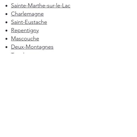
Sainte-Marthe-sur-le-Lac
Charlemagne
Saint-Eustache
Repentigny
Mascouche
Deux-Montagnes
Terrebonne
Oka
Blainville
Lorraine
Boisbriand
Saint-Sulpice
L'Épiphanie
Femme de ménage Montréal
Rosemère
Sainte-Anne-des-Plaines