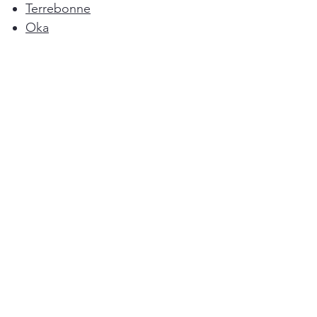
Terrebonne
Oka
Blainville
Lorraine
Boisbriand
Saint-Sulpice
L'Épiphanie
Femme de ménage Montréal
Rosemère
Sainte-Anne-des-Plaines
Pointe-Calumet
L'Assomption
Mirabel
Bois-des-Filion
Ménage à Domicile