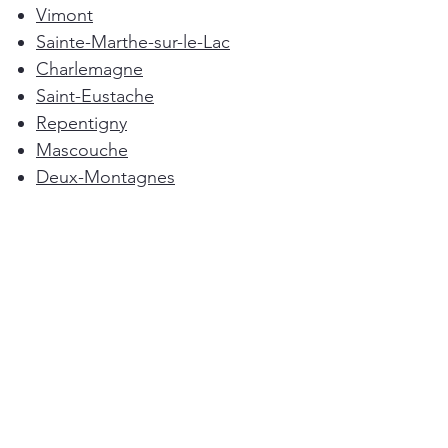
Vimont
Sainte-Marthe-sur-le-Lac
Charlemagne
Saint-Eustache
Repentigny
Mascouche
Deux-Montagnes
Terrebonne
Oka
Blainville
Lorraine
Boisbriand
Saint-Sulpice
L'Épiphanie
Femme de ménage Montréal
Rosemère
Sainte-Anne-des-Plaines