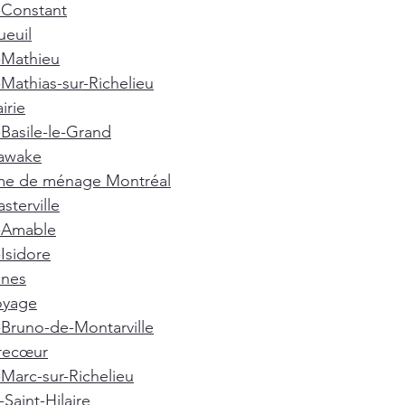
-Constant
euil
-Mathieu
-Mathias-sur-Richelieu
irie
-Basile-le-Grand
awake
e de ménage Montréal
terville
t-Amable
-Isidore
nnes
oyage
-Bruno-de-Montarville
recœur
-Marc-sur-Richelieu
Saint-Hilaire