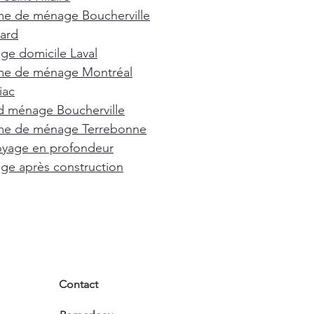
e de ménage Boucherville
ard
e domicile Laval
e de ménage Montréal
iac
d ménage Boucherville
e de ménage Terrebonne
oyage en profondeur
e après construction
Contact