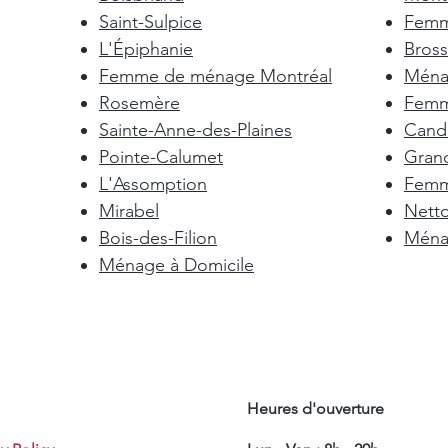
Saint-Sulpice
Femm
L'Épiphanie
Bross
Femme de ménage Montréal
Ménag
Rosemère
Femm
Sainte-Anne-des-Plaines
Cand
Pointe-Calumet
Gran
L'Assomption
Femm
Mirabel
Nett
Bois-des-Filion
Ménag
Ménage à Domicile
Heures d'ouverture