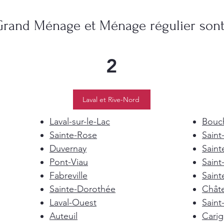
Grand Ménage et Ménage régulier sont 
2
Laval et Rive-Nord
Laval-sur-le-Lac
Bouch
Sainte-Rose
Saint
Duvernay
Saint
Pont-Viau
Saint
Fabreville
Saint
Sainte-Dorothée
Chât
Laval-Ouest
Saint
Auteuil
Cari