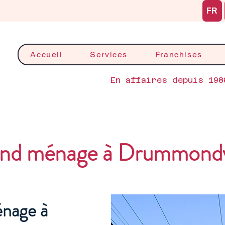
FR
Accueil
Services
Franchises
En affaires depuis 198
nd ménage à Drummondvi
nage à