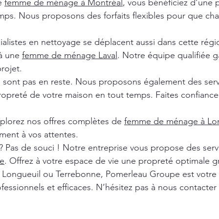
de
femme de ménage à Montréal
, vous bénéficiez d’une 
ps. Nous proposons des forfaits flexibles pour que chaq
ialistes en nettoyage se déplacent aussi dans cette rég
 à une
femme de ménage Laval
. Notre équipe qualifiée ga
rojet.
e sont pas en reste. Nous proposons également des ser
ropreté de votre maison en tout temps. Faites confiance 
xplorez nos offres complètes de
femme de ménage à Lon
ment à vos attentes.
? Pas de souci ! Notre entreprise vous propose des ser
e
. Offrez à votre espace de vie une propreté optimale g
l, Longueuil ou Terrebonne, Pomerleau Groupe est votre
fessionnels et efficaces. N’hésitez pas à nous contacter