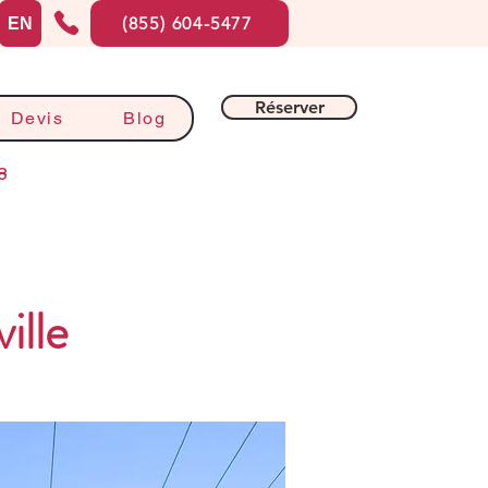
(855) 604-5477
EN
Réserver
Devis
Blog
8
lle