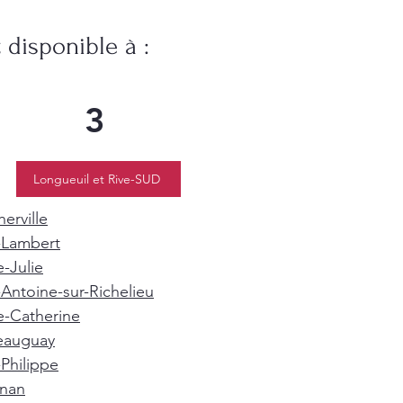
disponible à :
3
Longueuil et Rive-SUD
erville
-Lambert
e-Julie
-Antoine-sur-Richelieu
e-Catherine
eauguay
-Philippe
gnan