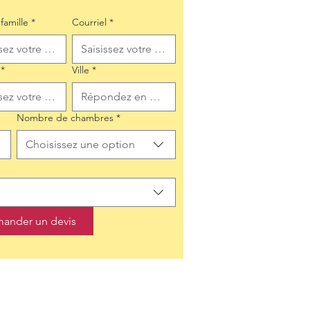
famille
*
Courriel
*
*
Ville
*
Nombre de chambres
*
Choisissez une option
ander un devis