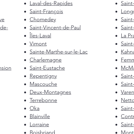
Laval-des-Rapides
Saint
Saint-François
Longu
ve
Chomedey
Saint
de-
Saint-Vincent-de-Paul
Saint
Îles-Laval
La Pra
Vimont
Saint
Sainte-Marthe-sur-le-Lac
Kahn
Charlemagne
Femm
nsion
Saint-Eustache
McMas
Repentigny
Sain
Mascouche
Saint
Deux-Montagnes
Vare
Terrebonne
Nett
Oka
Saint
Blainville
Cont
Lorraine
Saint
Boisbriand
Mont-