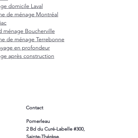
e domicile Laval
e de ménage Montréal
iac
d ménage Boucherville
e de ménage Terrebonne
oyage en profondeur
e après construction
Contact
Pomerleau
2 Bd du Curé-Labelle #300,
Sainte-Thérèse,