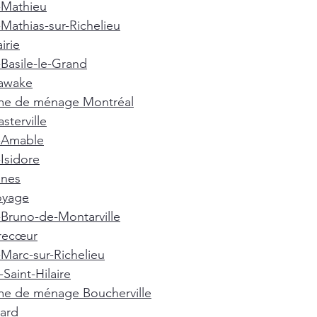
-Mathieu
-Mathias-sur-Richelieu
irie
-Basile-le-Grand
awake
e de ménage Montréal
terville
t-Amable
-Isidore
nnes
oyage
-Bruno-de-Montarville
recœur
-Marc-sur-Richelieu
Saint-Hilaire
e de ménage Boucherville
ard