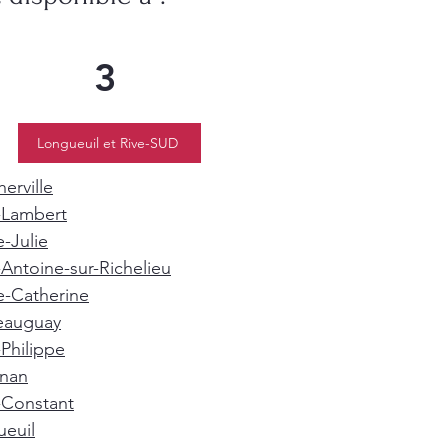
3
Longueuil et Rive-SUD
erville
-Lambert
e-Julie
-Antoine-sur-Richelieu
e-Catherine
eauguay
-Philippe
gnan
-Constant
euil