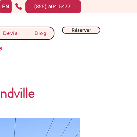
(855) 604-5477
EN
Réserver
Devis
Blog
8
dville