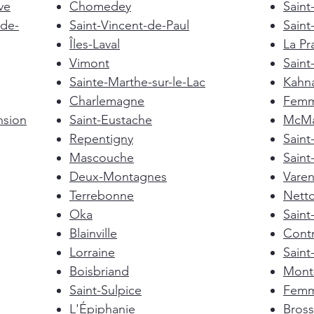
ve
Chomedey
Saint
de-
Saint-Vincent-de-Paul
Saint
Îles-Laval
La Pra
Vimont
Saint
Sainte-Marthe-sur-le-Lac
Kahn
Charlemagne
Femm
nsion
Saint-Eustache
McMas
Repentigny
Sain
Mascouche
Saint
Deux-Montagnes
Vare
Terrebonne
Nett
Oka
Saint
Blainville
Cont
Lorraine
Saint
Boisbriand
Mont-
Saint-Sulpice
Femm
L'Épiphanie
Bross