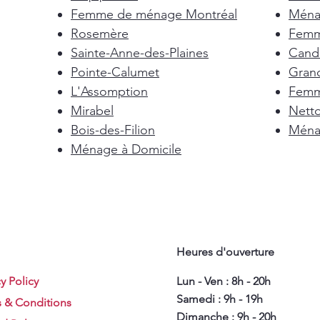
Femme de ménage Montréal
Ménag
Rosemère
Femm
Sainte-Anne-des-Plaines
Cand
Pointe-Calumet
Gran
L'Assomption
Femm
Mirabel
Nett
Bois-des-Filion
Ménag
Ménage à Domicile
Heures d'ouverture
y Policy
Lun - Ven : 8h - 20h
Samedi : 9h - 19h
 & Conditions
Dimanche : 9h - 20h