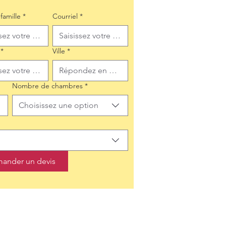
famille
*
Courriel
*
*
Ville
*
Nombre de chambres
*
Choisissez une option
ander un devis