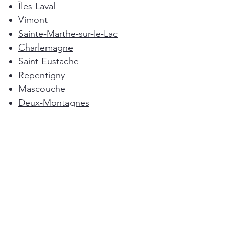
Îles-Laval
Vimont
Sainte-Marthe-sur-le-Lac
Charlemagne
Saint-Eustache
Repentigny
Mascouche
Deux-Montagnes
Terrebonne
Oka
Blainville
Lorraine
Boisbriand
Saint-Sulpice
L'Épiphanie
Femme de ménage Montréal
Rosemère