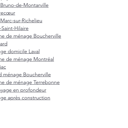
-Bruno-de-Montarville
recœur
-Marc-sur-Richelieu
Saint-Hilaire
e de ménage Boucherville
ard
e domicile Laval
e de ménage Montréal
iac
d ménage Boucherville
e de ménage Terrebonne
oyage en profondeur
e après construction