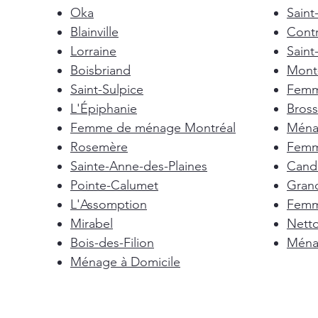
Oka
Saint
Blainville
Cont
Lorraine
Saint
Boisbriand
Mont-
Saint-Sulpice
Femm
L'Épiphanie
Bross
Femme de ménage Montréal
Ménag
Rosemère
Femm
Sainte-Anne-des-Plaines
Cand
Pointe-Calumet
Gran
L'Assomption
Femm
Mirabel
Nett
Bois-des-Filion
Ménag
Ménage à Domicile