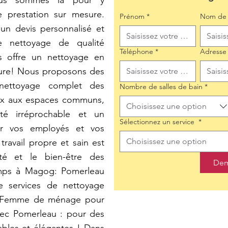
ous sommes là pour y
e prestation sur mesure.
Prénom
*
Nom de 
un devis personnalisé et
e nettoyage de qualité
Téléphone
*
Adresse
s offre un nettoyage en
eure! Nous proposons des
 nettoyage complet des
Nombre de salles de bain
*
aux aux espaces communs,
Choisissez une option
té irréprochable et un
Sélectionnez un service
*
ur vos employés et vos
Choisissez une option
ravail propre et sain est
ité et le bien-être des
Dem
mps à Magog: Pomerleau
de services de nettoyage
e. Femme de ménage pour
vec Pomerleau : pour des