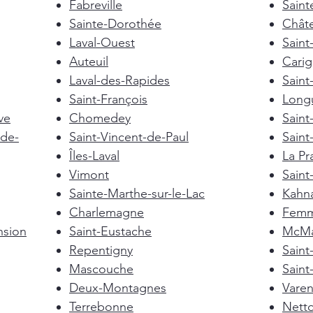
Fabreville
Saint
Sainte-Dorothée
Chât
Laval-Ouest
Saint
Auteuil
Cari
Laval-des-Rapides
Saint
Saint-François
Longu
ve
Chomedey
Saint
de-
Saint-Vincent-de-Paul
Saint
Îles-Laval
La Pra
Vimont
Saint
Sainte-Marthe-sur-le-Lac
Kahn
Charlemagne
Femm
nsion
Saint-Eustache
McMas
Repentigny
Sain
Mascouche
Saint
Deux-Montagnes
Vare
Terrebonne
Nett