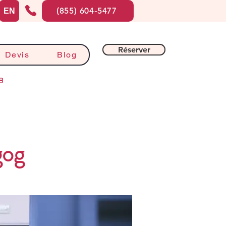
(855) 604-5477
EN
Réserver
Devis
Blog
8
gog