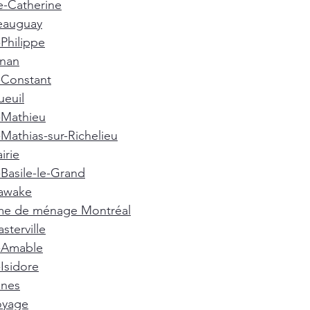
e-Catherine
eauguay
-Philippe
gnan
-Constant
euil
-Mathieu
-Mathias-sur-Richelieu
irie
-Basile-le-Grand
awake
e de ménage Montréal
terville
t-Amable
-Isidore
nnes
oyage