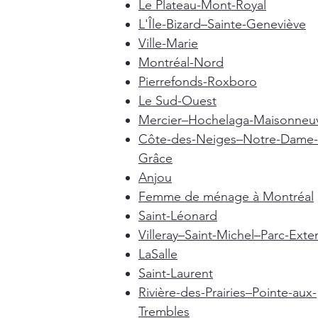
Le Plateau-Mont-Royal
L'Île-Bizard–Sainte-Geneviève
Ville-Marie
Montréal-Nord
Pierrefonds-Roxboro
Le Sud-Ouest
Mercier–Hochelaga-Maisonneu
Côte-des-Neiges–Notre-Dame-
Grâce
Anjou
Femme de ménage à Montréal
Saint-Léonard
Villeray–Saint-Michel–Parc-Exte
LaSalle
Saint-Laurent
Rivière-des-Prairies–Pointe-aux-
Trembles