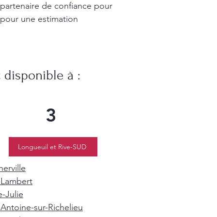
 partenaire de confiance pour
 pour une estimation
disponible à :
3
Longueuil et Rive-SUD
erville
-Lambert
e-Julie
-Antoine-sur-Richelieu