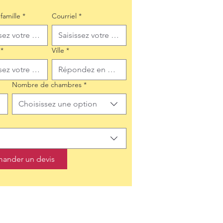
famille
*
Courriel
*
*
Ville
*
Nombre de chambres
*
Choisissez une option
ander un devis