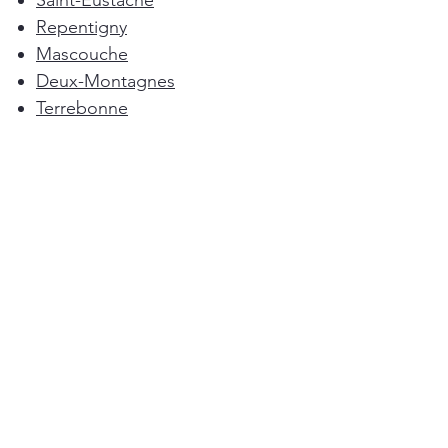
Saint-Eustache
Repentigny
Mascouche
Deux-Montagnes
Terrebonne
Oka
Blainville
Lorraine
Boisbriand
Saint-Sulpice
L'Épiphanie
Femme de ménage Montréal
Rosemère
Sainte-Anne-des-Plaines
Pointe-Calumet
L'Assomption
Mirabel