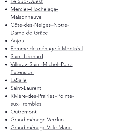
Le Sud-Ouest
Mercier–Hochelaga-
Maisonneuve
Côte-des-Neiges–Notre-
Dame-de-Grâce
Anjou
Femme de ménage à Montréal
Saint-Léonard
Villeray–Saint-Michel–Parc-
Extension
LaSalle
Saint-Laurent
Rivière-des-Prairies–Pointe-
aux-Trembles
Outremont
Grand ménage Verdun
Grand ménage Ville-Marie