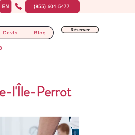
(855) 604-5477
EN
Réserver
Devis
Blog
8
l'Île-Perrot