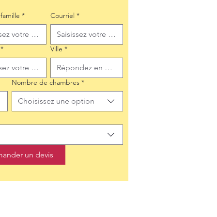
famille
*
Courriel
*
*
Ville
*
Nombre de chambres
*
Choisissez une option
ander un devis