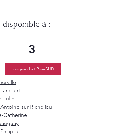
disponible à :
3
Longueuil et Rive-SUD
erville
-Lambert
e-Julie
-Antoine-sur-Richelieu
e-Catherine
eauguay
-Philippe