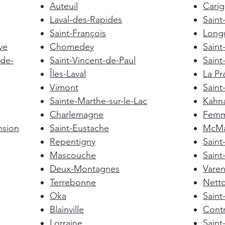
Auteuil
Cari
Laval-des-Rapides
Saint
Saint-François
Longu
ve
Chomedey
Saint
de-
Saint-Vincent-de-Paul
Saint
Îles-Laval
La Pra
Vimont
Saint
Sainte-Marthe-sur-le-Lac
Kahn
Charlemagne
Femm
nsion
Saint-Eustache
McMas
Repentigny
Sain
Mascouche
Saint
Deux-Montagnes
Vare
Terrebonne
Nett
Oka
Saint
Blainville
Cont
Lorraine
Saint