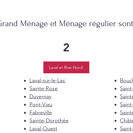
Grand Ménage et Ménage régulier sont 
2
Laval et Rive-Nord
Laval-sur-le-Lac
Bouch
Sainte-Rose
Saint
Duvernay
Saint
Pont-Viau
Saint
Fabreville
Saint
Sainte-Dorothée
Chât
Laval-Ouest
Saint