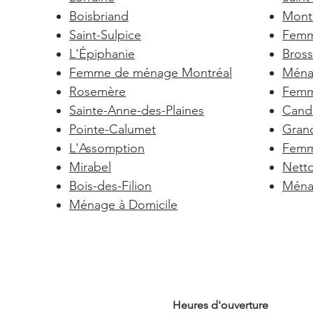
Boisbriand
Mont-
Saint-Sulpice
Femm
L'Épiphanie
Bross
Femme de ménage Montréal
Ménag
Rosemère
Femm
Sainte-Anne-des-Plaines
Cand
Pointe-Calumet
Gran
L'Assomption
Femm
Mirabel
Nett
Bois-des-Filion
Ménag
Ménage à Domicile
Heures d'ouverture