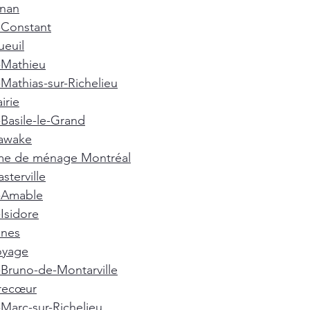
gnan
-Constant
euil
-Mathieu
-Mathias-sur-Richelieu
irie
-Basile-le-Grand
awake
e de ménage Montréal
terville
t-Amable
-Isidore
nnes
oyage
-Bruno-de-Montarville
recœur
-Marc-sur-Richelieu