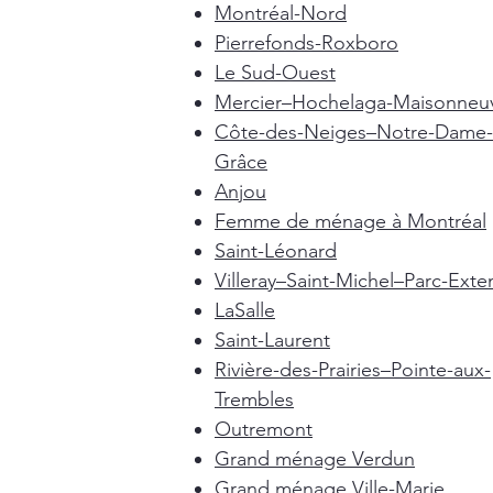
Montréal-Nord
Pierrefonds-Roxboro
Le Sud-Ouest
Mercier–Hochelaga-Maisonneu
Côte-des-Neiges–Notre-Dame-
Grâce
Anjou
Femme de ménage à Montréal
Saint-Léonard
Villeray–Saint-Michel–Parc-Exte
LaSalle
Saint-Laurent
Rivière-des-Prairies–Pointe-aux-
Trembles
Outremont
Grand ménage Verdun
Grand ménage Ville-Marie