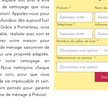
 espace soit prêt à être
pe de nettoyage que vous
Prénom
*
Nom de 
ution! Appelez-nous pour
rofondeur dès aujourd'hui!
Téléphone
*
Adresse
Grâce à Pomerleau, vous
le, réalisée avec soin et
parez votre maison pour
Nombre de salles de bain
*
 de ménage saisonnier de
Choisissez une option
our une propreté adaptée.
Sélectionnez un service
*
er votre nettoyage en
Choisissez une option
. Nous nettoyons chaque
ec soin, pour que vous
Dem
de vie impeccable et sain.
ont pensés pour garantir
emme de ménage à Prévost