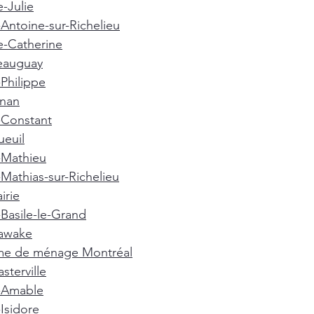
e-Julie
-Antoine-sur-Richelieu
e-Catherine
eauguay
-Philippe
gnan
-Constant
euil
-Mathieu
-Mathias-sur-Richelieu
irie
-Basile-le-Grand
awake
e de ménage Montréal
terville
t-Amable
-Isidore