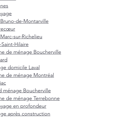
nnes
oyage
-Bruno-de-Montarville
recœur
-Marc-sur-Richelieu
Saint-Hilaire
e de ménage Boucherville
ard
e domicile Laval
e de ménage Montréal
iac
d ménage Boucherville
e de ménage Terrebonne
oyage en profondeur
e après construction