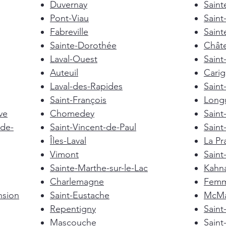
Duvernay
Saint
Pont-Viau
Saint
Fabreville
Saint
Sainte-Dorothée
Chât
Laval-Ouest
Saint
Auteuil
Cari
Laval-des-Rapides
Saint
Saint-François
Longu
ve
Chomedey
Saint
de-
Saint-Vincent-de-Paul
Saint
Îles-Laval
La Pra
Vimont
Saint
Sainte-Marthe-sur-le-Lac
Kahn
Charlemagne
Femm
nsion
Saint-Eustache
McMas
Repentigny
Sain
Mascouche
Saint