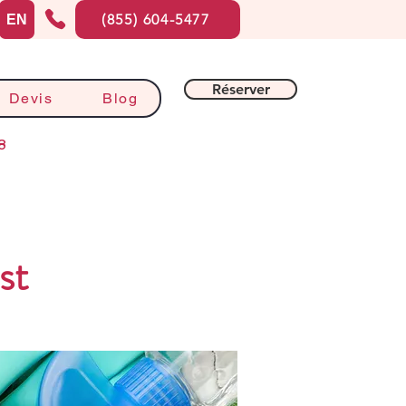
(855) 604-5477
EN
Réserver
Devis
Blog
8
st