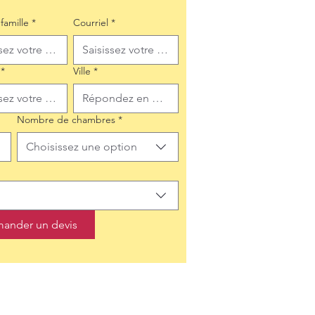
famille
*
Courriel
*
*
Ville
*
Nombre de chambres
*
Choisissez une option
ander un devis