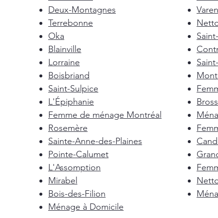
Deux-Montagnes
Vare
Terrebonne
Nett
Oka
Saint
Blainville
Cont
Lorraine
Saint
Boisbriand
Mont-
Saint-Sulpice
Femm
L'Épiphanie
Bross
Femme de ménage Montréal
Ménag
Rosemère
Femm
Sainte-Anne-des-Plaines
Cand
Pointe-Calumet
Gran
L'Assomption
Femm
Mirabel
Nett
Bois-des-Filion
Ménag
Ménage à Domicile