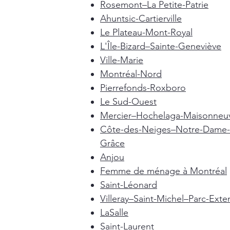
Rosemont–La Petite-Patrie
Ahuntsic-Cartierville
Le Plateau-Mont-Royal
L'Île-Bizard–Sainte-Geneviève
Ville-Marie
Montréal-Nord
Pierrefonds-Roxboro
Le Sud-Ouest
Mercier–Hochelaga-Maisonneu
Côte-des-Neiges–Notre-Dame-
Grâce
Anjou
Femme de ménage à Montréal
Saint-Léonard
Villeray–Saint-Michel–Parc-Exte
LaSalle
Saint-Laurent