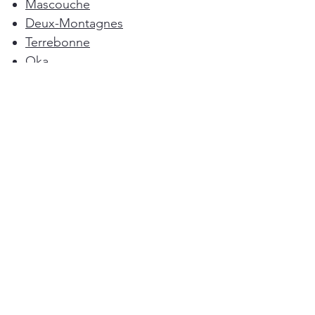
Mascouche
Deux-Montagnes
Terrebonne
Oka
Blainville
Lorraine
Boisbriand
Saint-Sulpice
L'Épiphanie
Femme de ménage Montréal
Rosemère
Sainte-Anne-des-Plaines
Pointe-Calumet
L'Assomption
Mirabel
Bois-des-Filion
Ménage à Domicile