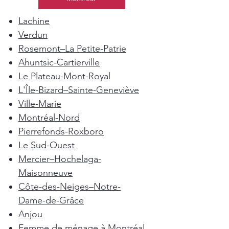
Lachine
Verdun
Rosemont–La Petite-Patrie
Ahuntsic-Cartierville
Le Plateau-Mont-Royal
L'Île-Bizard–Sainte-Geneviève
Ville-Marie
Montréal-Nord
Pierrefonds-Roxboro
Le Sud-Ouest
Mercier–Hochelaga-
Maisonneuve
Côte-des-Neiges–Notre-
Dame-de-Grâce
Anjou
Femme de ménage à Montréal