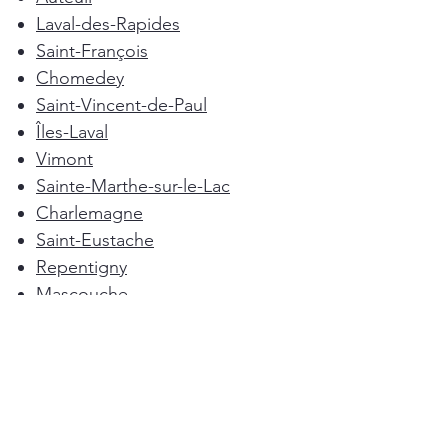
Laval-des-Rapides
Saint-François
Chomedey
Saint-Vincent-de-Paul
Îles-Laval
Vimont
Sainte-Marthe-sur-le-Lac
Charlemagne
Saint-Eustache
Repentigny
Mascouche
Deux-Montagnes
Terrebonne
Oka
Blainville
Lorraine