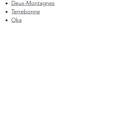
Deux-Montagnes
Terrebonne
Oka
Blainville
Lorraine
Boisbriand
Saint-Sulpice
L'Épiphanie
Femme de ménage Montréal
Rosemère
Sainte-Anne-des-Plaines
Pointe-Calumet
L'Assomption
Mirabel
Bois-des-Filion
Ménage à Domicile