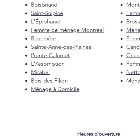
Boisbriand
Mont-
Saint-Sulpice
Femm
L'Épiphanie
Bross
Femme de ménage Montréal
Ménag
Rosemère
Femm
Sainte-Anne-des-Plaines
Cand
Pointe-Calumet
Gran
L'Assomption
Femm
Mirabel
Nett
Bois-des-Filion
Ménag
Ménage à Domicile
Heures d'ouverture