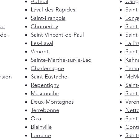
Auteuil
Cari
Laval-des-Rapides
Saint
Saint-François
Longu
ve
Chomedey
Saint
de-
Saint-Vincent-de-Paul
Saint
Îles-Laval
La Pra
Vimont
Saint
Sainte-Marthe-sur-le-Lac
Kahn
Charlemagne
Femm
nsion
Saint-Eustache
McMas
Repentigny
Sain
Mascouche
Saint
Deux-Montagnes
Vare
Terrebonne
Nett
Oka
Saint
Blainville
Cont
Lorraine
Saint