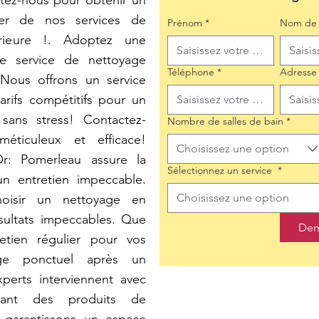
tez-nous pour obtenir un
iter de nos services de
Prénom
*
Nom de 
rieure !. Adoptez une
e service de nettoyage
Téléphone
*
Adresse
 Nous offrons un service
arifs compétitifs pour un
sans stress! Contactez-
Nombre de salles de bain
*
ticuleux et efficace!
Choisissez une option
Or: Pomerleau assure la
Sélectionnez un service
*
 un entretien impeccable.
Choisissez une option
hoisir un nettoyage en
sultats impeccables. Que
Dem
etien régulier pour vos
ge ponctuel après un
perts interviennent avec
lisant des produits de