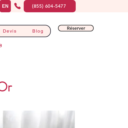
(855) 604-5477
EN
Réserver
Devis
Blog
8
'Or