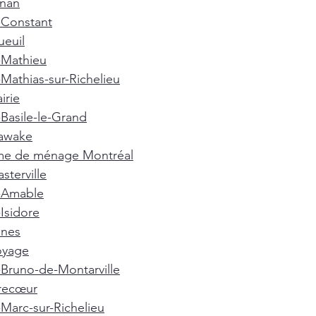
gnan
-Constant
euil
-Mathieu
-Mathias-sur-Richelieu
irie
-Basile-le-Grand
awake
e de ménage Montréal
terville
t-Amable
-Isidore
nnes
oyage
-Bruno-de-Montarville
recœur
-Marc-sur-Richelieu