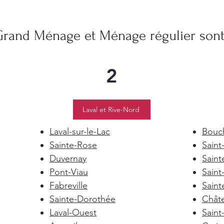
Grand Ménage et Ménage régulier sont 
2
Laval et Rive-Nord
Laval-sur-le-Lac
Bouch
Sainte-Rose
Saint
Duvernay
Saint
Pont-Viau
Saint
Fabreville
Saint
Sainte-Dorothée
Chât
Laval-Ouest
Saint