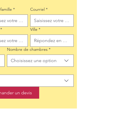
famille
*
Courriel
*
*
Ville
*
Nombre de chambres
*
Choisissez une option
ander un devis