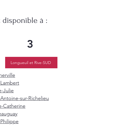
disponible à :
3
Longueuil et Rive-SUD
erville
-Lambert
e-Julie
-Antoine-sur-Richelieu
e-Catherine
eauguay
-Philippe