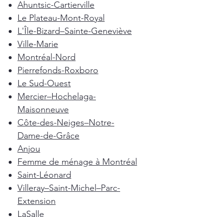
Ahuntsic-Cartierville
Le Plateau-Mont-Royal
L'Île-Bizard–Sainte-Geneviève
Ville-Marie
Montréal-Nord
Pierrefonds-Roxboro
Le Sud-Ouest
Mercier–Hochelaga-
Maisonneuve
Côte-des-Neiges–Notre-
Dame-de-Grâce
Anjou
Femme de ménage à Montréal
Saint-Léonard
Villeray–Saint-Michel–Parc-
Extension
LaSalle