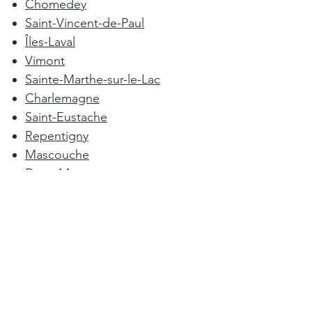
Chomedey
Saint-Vincent-de-Paul
Îles-Laval
Vimont
Sainte-Marthe-sur-le-Lac
Charlemagne
Saint-Eustache
Repentigny
Mascouche
Deux-Montagnes
Terrebonne
Oka
Blainville
Lorraine
Boisbriand
Saint-Sulpice
L'Épiphanie