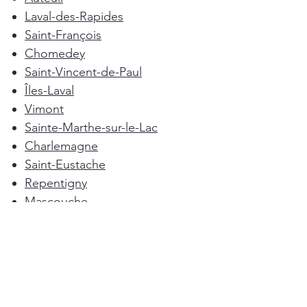
Laval-des-Rapides
Saint-François
Chomedey
Saint-Vincent-de-Paul
Îles-Laval
Vimont
Sainte-Marthe-sur-le-Lac
Charlemagne
Saint-Eustache
Repentigny
Mascouche
Deux-Montagnes
Terrebonne
Oka
Blainville
Lorraine