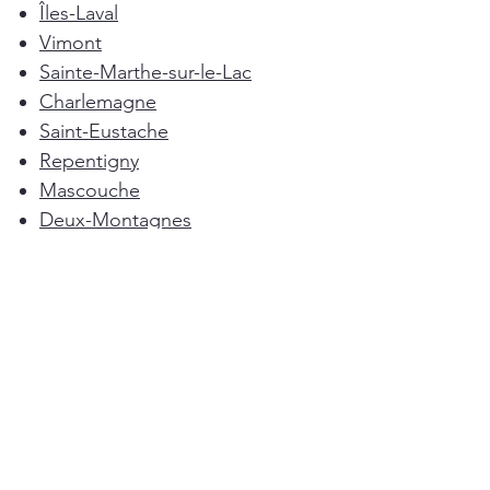
Îles-Laval
Vimont
Sainte-Marthe-sur-le-Lac
Charlemagne
Saint-Eustache
Repentigny
Mascouche
Deux-Montagnes
Terrebonne
Oka
Blainville
Lorraine
Boisbriand
Saint-Sulpice
L'Épiphanie
Femme de ménage Montréal
Rosemère