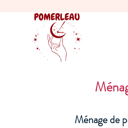
Ménag
Ménage de p