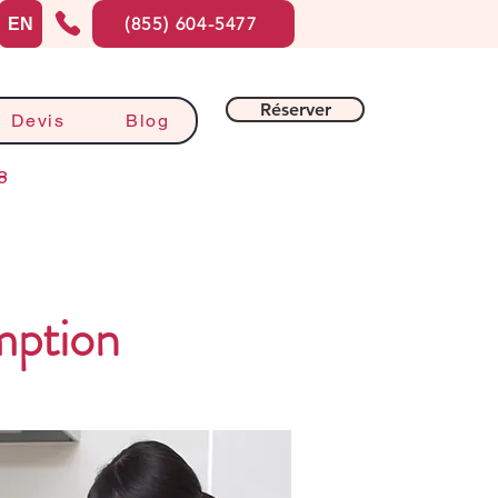
(855) 604-5477
EN
Réserver
Devis
Blog
8
mption