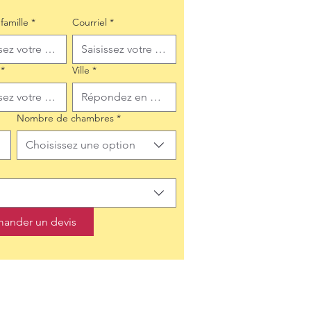
famille
*
Courriel
*
*
Ville
*
Nombre de chambres
*
Choisissez une option
ander un devis