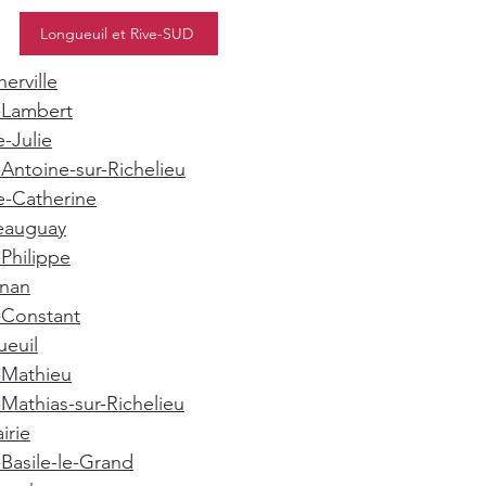
Longueuil et Rive-SUD
erville
-Lambert
e-Julie
-Antoine-sur-Richelieu
e-Catherine
eauguay
-Philippe
gnan
-Constant
euil
-Mathieu
-Mathias-sur-Richelieu
irie
-Basile-le-Grand