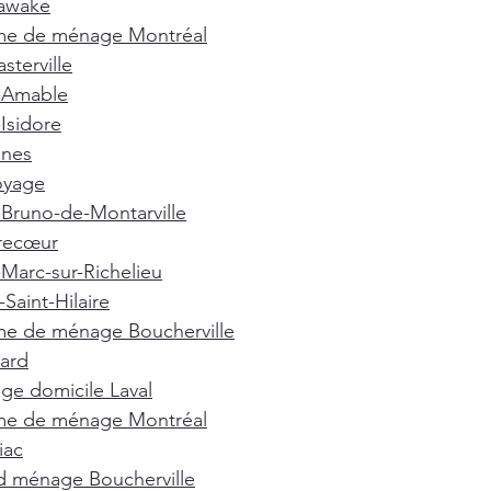
awake
e de ménage Montréal
terville
t-Amable
-Isidore
nnes
oyage
-Bruno-de-Montarville
recœur
-Marc-sur-Richelieu
Saint-Hilaire
e de ménage Boucherville
ard
e domicile Laval
e de ménage Montréal
iac
d ménage Boucherville