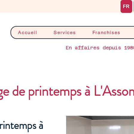
FR
Accueil
Services
Franchises
En affaires depuis 198
e de printemps à L'Asso
rintemps à