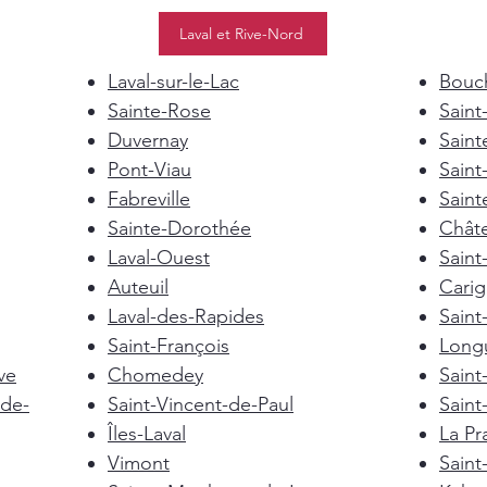
Laval et Rive-Nord
Laval-sur-le-Lac
Bouch
Sainte-Rose
Saint
Duvernay
Saint
Pont-Viau
Saint
Fabreville
Saint
Sainte-Dorothée
Chât
Laval-Ouest
Saint
Auteuil
Cari
Laval-des-Rapides
Saint
Saint-François
Longu
ve
Chomedey
Saint
de-
Saint-Vincent-de-Paul
Saint
Îles-Laval
La Pra
Vimont
Saint