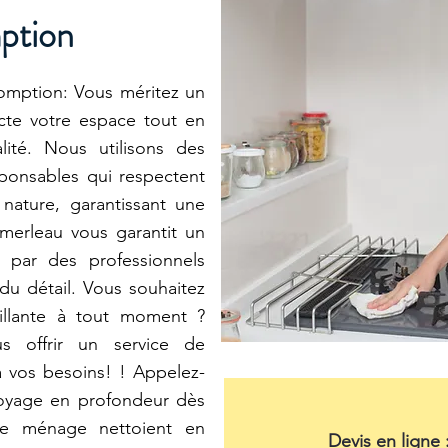
ption
omption: Vous méritez un
cte votre espace tout en
lité. Nous utilisons des
ponsables qui respectent
a nature, garantissant une
merleau vous garantit un
é par des professionnels
 du détail. Vous souhaitez
illante à tout moment ?
s offrir un service de
à vos besoins! ! Appelez-
toyage en profondeur dès
de ménage nettoient en
Devis en ligne 