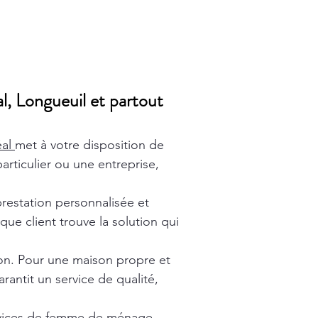
l, Longueuil et partout
éal
met à votre disposition de
rticulier ou une entreprise,
prestation personnalisée et
ue client trouve la solution qui
ion. Pour une maison propre et
rantit un service de qualité,
vices de
femme de ménage