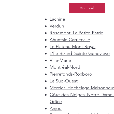
Montréal
Lachine
Verdun
Rosemont–La Petite-Patrie
Ahuntsic-Cartierville
Le Plateau-Mont-Royal
L'Île-Bizard–Sainte-Geneviève
Ville-Marie
Montréal-Nord
Pierrefonds-Roxboro
Le Sud-Ouest
Mercier–Hochelaga-Maisonneu
Côte-des-Neiges–Notre-Dame-
Grâce
Anjou