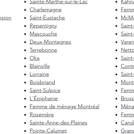
Sainte-Marthe-sur-le-Lac
Kahn
Charlemagne
Femm
nsion
Saint-Eustache
McMas
Repentigny
Sain
Mascouche
Saint
Deux-Montagnes
Vare
Terrebonne
Nett
Oka
Saint
Blainville
Cont
Lorraine
Saint
Boisbriand
Mont-
Saint-Sulpice
Femm
L'Épiphanie
Bross
Femme de ménage Montréal
Ménag
Rosemère
Femm
Sainte-Anne-des-Plaines
Cand
Pointe-Calumet
Gran