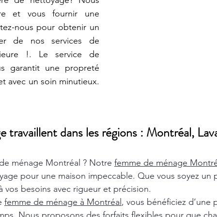
ière de nettoyage? Nous
e et vous fournir une
tez-nous pour obtenir un
iter de nos services de
ieure !. Le service de
s garantit une propreté
 et avec un soin minutieux.
ravaillent dans les régions : Montréal, Lava
de ménage Montréal ? Notre
femme de ménage Montr
oyage pour une maison impeccable. Que vous soyez un pa
 vos besoins avec rigueur et précision.
de
femme de ménage à Montréal
, vous bénéficiez d’une 
ps. Nous proposons des forfaits flexibles pour que chaq