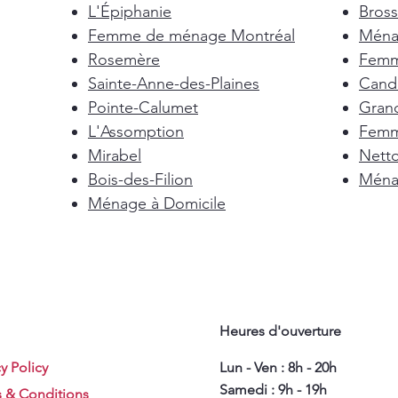
L'Épiphanie
Bross
Femme de ménage Montréal
Ménag
Rosemère
Femm
Sainte-Anne-des-Plaines
Cand
Pointe-Calumet
Gran
L'Assomption
Femm
Mirabel
Nett
Bois-des-Filion
Ménag
Ménage à Domicile
Heures d'ouverture
y Policy
Lun - Ven : 8h - 20h
Samedi : 9h - 19h
 & Conditions