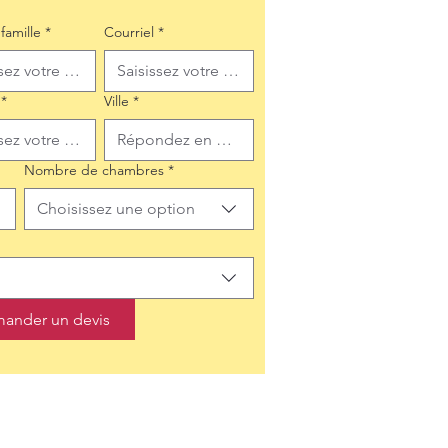
famille
*
Courriel
*
*
Ville
*
Nombre de chambres
*
Choisissez une option
ander un devis