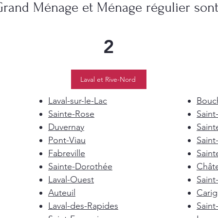
Grand Ménage et Ménage régulier sont 
2
Laval et Rive-Nord
Laval-sur-le-Lac
Bouch
Sainte-Rose
Saint
Duvernay
Saint
Pont-Viau
Saint
Fabreville
Saint
Sainte-Dorothée
Chât
Laval-Ouest
Saint
Auteuil
Cari
Laval-des-Rapides
Saint