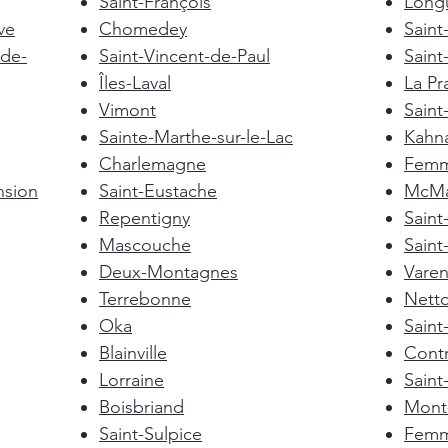
Saint-François
Longu
ve
Chomedey
Saint
de-
Saint-Vincent-de-Paul
Saint
Îles-Laval
La Pra
Vimont
Saint
Sainte-Marthe-sur-le-Lac
Kahn
Charlemagne
Femm
nsion
Saint-Eustache
McMas
Repentigny
Sain
Mascouche
Saint
Deux-Montagnes
Vare
Terrebonne
Nett
Oka
Saint
Blainville
Cont
Lorraine
Saint
Boisbriand
Mont-
Saint-Sulpice
Femm