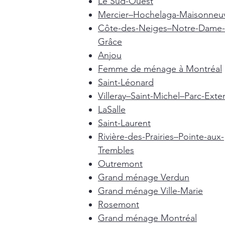
Le Sud-Ouest
Mercier–Hochelaga-Maisonneu
Côte-des-Neiges–Notre-Dame-
Grâce
Anjou
Femme de ménage à Montréal
Saint-Léonard
Villeray–Saint-Michel–Parc-Exte
LaSalle
Saint-Laurent
Rivière-des-Prairies–Pointe-aux-
Trembles
Outremont
Grand ménage Verdun
Grand ménage Ville-Marie
Rosemont
Grand ménage Montréal