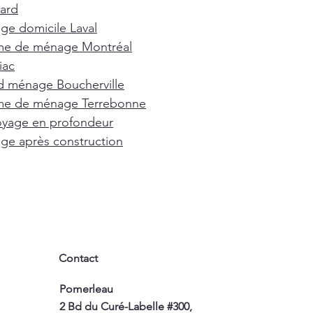
ard
e domicile Laval
e de ménage Montréal
iac
d ménage Boucherville
e de ménage Terrebonne
oyage en profondeur
e après construction
Contact
Pomerleau
2 Bd du Curé-Labelle #300,