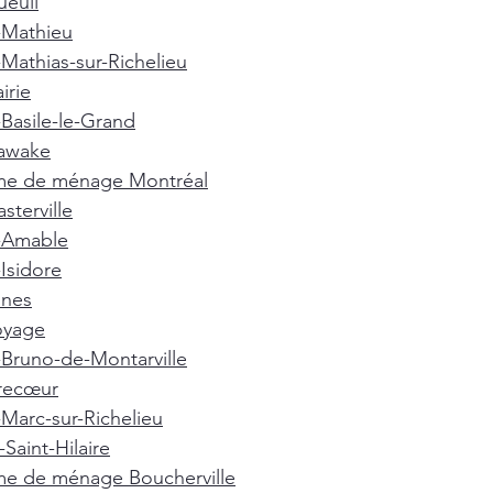
euil
-Mathieu
-Mathias-sur-Richelieu
irie
-Basile-le-Grand
awake
e de ménage Montréal
terville
t-Amable
-Isidore
nnes
oyage
-Bruno-de-Montarville
recœur
-Marc-sur-Richelieu
Saint-Hilaire
e de ménage Boucherville