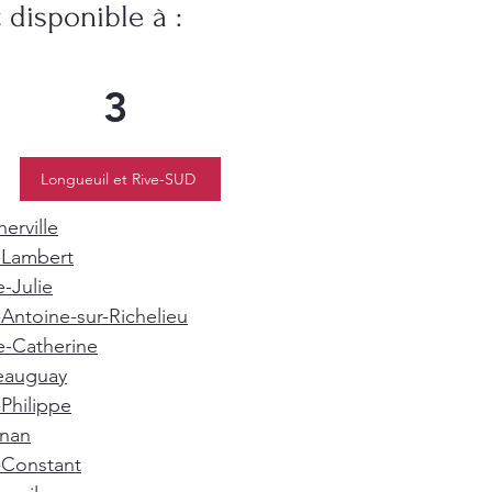
disponible à :
3
Longueuil et Rive-SUD
erville
-Lambert
e-Julie
-Antoine-sur-Richelieu
e-Catherine
eauguay
-Philippe
gnan
-Constant