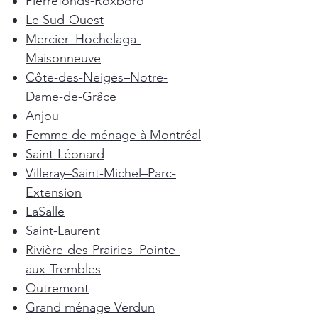
Pierrefonds-Roxboro
Le Sud-Ouest
Mercier–Hochelaga-
Maisonneuve
Côte-des-Neiges–Notre-
Dame-de-Grâce
Anjou
Femme de ménage à Montréal
Saint-Léonard
Villeray–Saint-Michel–Parc-
Extension
LaSalle
Saint-Laurent
Rivière-des-Prairies–Pointe-
aux-Trembles
Outremont
Grand ménage Verdun