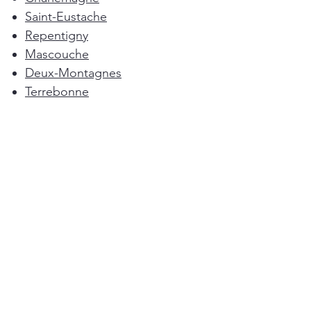
Saint-Eustache
Repentigny
Mascouche
Deux-Montagnes
Terrebonne
Oka
Blainville
Lorraine
Boisbriand
Saint-Sulpice
L'Épiphanie
Femme de ménage Montréal
Rosemère
Sainte-Anne-des-Plaines
Pointe-Calumet
L'Assomption