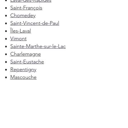
Laval-des-Rapides
Saint-François
Chomedey
Saint-Vincent-de-Paul
Îles-Laval
Vimont
Sainte-Marthe-sur-le-Lac
Charlemagne
Saint-Eustache
Repentigny
Mascouche
Deux-Montagnes
Terrebonne
Oka
Blainville
Lorraine
Boisbriand