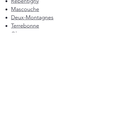
Repentigny
Mascouche
Deux-Montagnes
Terrebonne
Oka
Blainville
Lorraine
Boisbriand
Saint-Sulpice
L'Épiphanie
Femme de ménage Montréal
Rosemère
Sainte-Anne-des-Plaines
Pointe-Calumet
L'Assomption
Mirabel
Bois-des-Filion