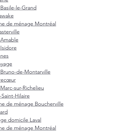
-Basile-le-Grand
awake
e de ménage Montréal
terville
t-Amable
-Isidore
nnes
oyage
-Bruno-de-Montarville
recœur
-Marc-sur-Richelieu
Saint-Hilaire
e de ménage Boucherville
ard
e domicile Laval
e de ménage Montréal