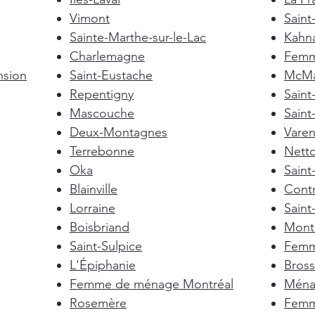
Vimont
Saint
Sainte-Marthe-sur-le-Lac
Kahn
Charlemagne
Femm
nsion
Saint-Eustache
McMas
Repentigny
Sain
Mascouche
Saint
Deux-Montagnes
Vare
Terrebonne
Nett
Oka
Saint
Blainville
Cont
Lorraine
Saint
Boisbriand
Mont-
Saint-Sulpice
Femm
L'Épiphanie
Bross
Femme de ménage Montréal
Ménag
Rosemère
Femm