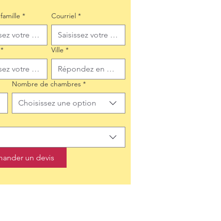
famille
*
Courriel
*
*
Ville
*
Nombre de chambres
*
Choisissez une option
ander un devis