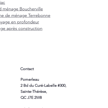
iac
d ménage Boucherville
e de ménage Terrebonne
oyage en profondeur
e après construction
Contact
Pomerleau
2 Bd du Curé-Labelle #300,
Sainte-Thérèse,
QC J7E 2W8