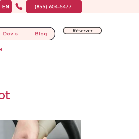
(855) 604-5477
EN
Réserver
Devis
Blog
8
ot