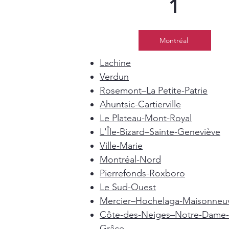
1
Montréal
Lachine
Verdun
Rosemont–La Petite-Patrie
Ahuntsic-Cartierville
Le Plateau-Mont-Royal
L'Île-Bizard–Sainte-Geneviève
Ville-Marie
Montréal-Nord
Pierrefonds-Roxboro
Le Sud-Ouest
Mercier–Hochelaga-Maisonneu
Côte-des-Neiges–Notre-Dame-
Grâce