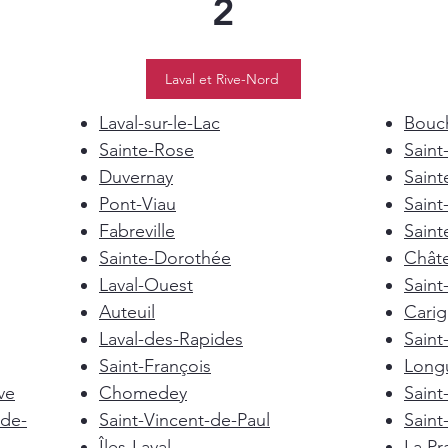
2
Laval et Rive-Nord
Laval-sur-le-Lac
Bouch
Sainte-Rose
Saint
Duvernay
Saint
Pont-Viau
Saint
Fabreville
Saint
Sainte-Dorothée
Chât
Laval-Ouest
Saint
Auteuil
Cari
Laval-des-Rapides
Saint
Saint-François
Longu
ve
Chomedey
Saint
de-
Saint-Vincent-de-Paul
Saint
Îles-Laval
La Pra