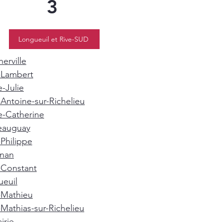
3
Longueuil et Rive-SUD
erville
-Lambert
e-Julie
-Antoine-sur-Richelieu
e-Catherine
eauguay
-Philippe
gnan
-Constant
euil
-Mathieu
-Mathias-sur-Richelieu
irie