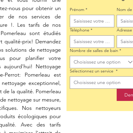
e et vous fournir une
tez-nous pour obtenir un
Prénom
*
Nom de 
iter de nos services de
ure !. Les tarifs de nos
Téléphone
*
Adresse
 Pomerleau sont étudiés
rt qualité-prix! Demandez
os solutions de nettoyage
Nombre de salles de bain
*
s pour planifier votre
Choisissez une option
 aujourd'hui! Nettoyage
Sélectionnez un service
*
le-Perrot: Pomerleau est
Choisissez une option
 nettoyage exceptionnel,
t de la qualité. Pomerleau
Dem
s de nettoyage sur mesure,
ifiques. Nos nettoyeurs
produits écologiques pour
ualité. Avec des tarifs