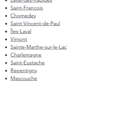
Laval-des-Rapides
Saint-François
Chomedey
Saint-Vincent-de-Paul
Îles-Laval
Vimont
Sainte-Marthe-sur-le-Lac
Charlemagne
Saint-Eustache
Repentigny
Mascouche
Deux-Montagnes
Terrebonne
Oka
Blainville
Lorraine
Boisbriand