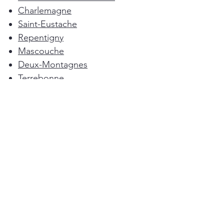
Charlemagne
Saint-Eustache
Repentigny
Mascouche
Deux-Montagnes
Terrebonne
Oka
Blainville
Lorraine
Boisbriand
Saint-Sulpice
L'Épiphanie
Femme de ménage Montréal
Rosemère
Sainte-Anne-des-Plaines
Pointe-Calumet