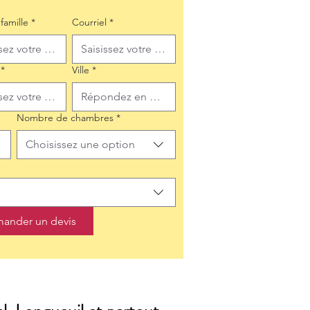
famille
*
Courriel
*
*
Ville
*
Nombre de chambres
*
Choisissez une option
ander un devis