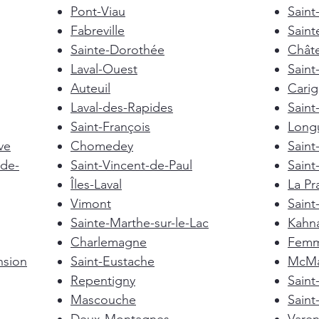
Pont-Viau
Saint
Fabreville
Saint
Sainte-Dorothée
Chât
Laval-Ouest
Saint
Auteuil
Cari
Laval-des-Rapides
Saint
Saint-François
Longu
ve
Chomedey
Saint
de-
Saint-Vincent-de-Paul
Saint
Îles-Laval
La Pra
Vimont
Saint
Sainte-Marthe-sur-le-Lac
Kahn
Charlemagne
Femm
nsion
Saint-Eustache
McMas
Repentigny
Sain
Mascouche
Saint