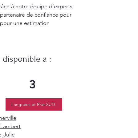
râce à notre équipe d’experts.
 partenaire de confiance pour
 pour une estimation
disponible à :
3
Longueuil et Rive-SUD
erville
-Lambert
e-Julie