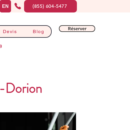
(855) 604-5477
EN
Réserver
Devis
Blog
8
l-Dorion