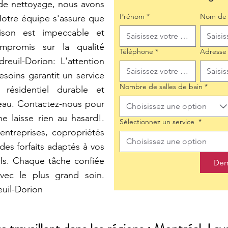
de nettoyage, nous avons
Prénom
*
Nom de 
Notre équipe s'assure que
son est impeccable et
ompromis sur la qualité
Téléphone
*
Adresse
euil-Dorion: L'attention
soins garantit un service
Nombre de salles de bain
*
résidentiel durable et
leau. Contactez-nous pour
Choisissez une option
e laisse rien au hasard!.
Sélectionnez un service
*
entreprises, copropriétés
Choisissez une option
es forfaits adaptés à vos
ifs. Chaque tâche confiée
Dem
vec le plus grand soin.
uil-Dorion