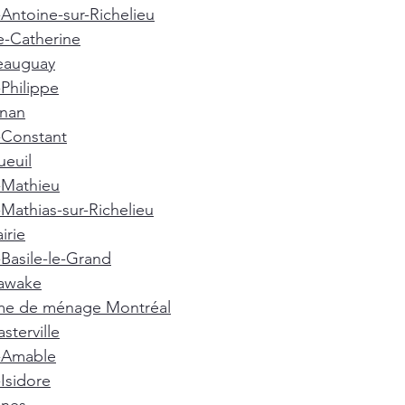
-Antoine-sur-Richelieu
e-Catherine
eauguay
-Philippe
gnan
-Constant
euil
-Mathieu
-Mathias-sur-Richelieu
irie
-Basile-le-Grand
awake
e de ménage Montréal
terville
t-Amable
-Isidore