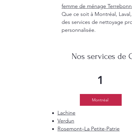
femme de ménage Terrebonn
Que ce soit à Montréal, Lava
des services de nettoyage pro
personnalisée.
Nos services de 
1
Montréal
Lachine
Verdun
Rosemont–La Petite-Patrie