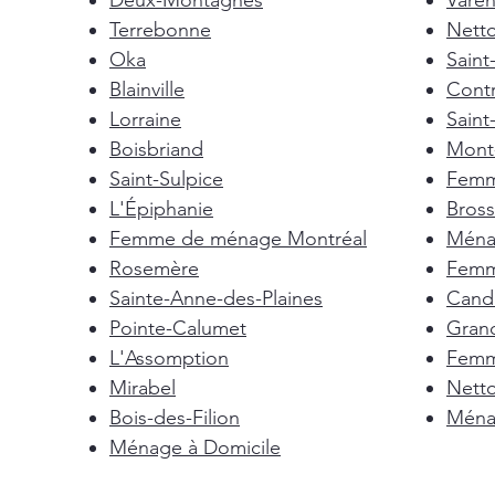
Deux-Montagnes
Vare
Terrebonne
Nett
Oka
Saint
Blainville
Cont
Lorraine
Saint
Boisbriand
Mont-
Saint-Sulpice
Femm
L'Épiphanie
Bross
Femme de ménage Montréal
Ménag
Rosemère
Femm
Sainte-Anne-des-Plaines
Cand
Pointe-Calumet
Gran
L'Assomption
Femm
Mirabel
Nett
Bois-des-Filion
Ménag
Ménage à Domicile