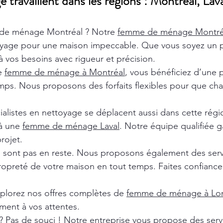
ravaillent dans les régions : Montréal, Lava
de ménage Montréal ? Notre
femme de ménage Montr
oyage pour une maison impeccable. Que vous soyez un pa
 vos besoins avec rigueur et précision.
de
femme de ménage à Montréal
, vous bénéficiez d’une 
ps. Nous proposons des forfaits flexibles pour que chaq
ialistes en nettoyage se déplacent aussi dans cette rég
 à une
femme de ménage Laval
. Notre équipe qualifiée ga
rojet.
e sont pas en reste. Nous proposons également des ser
ropreté de votre maison en tout temps. Faites confiance 
xplorez nos offres complètes de
femme de ménage à Lon
ment à vos attentes.
? Pas de souci ! Notre entreprise vous propose des ser