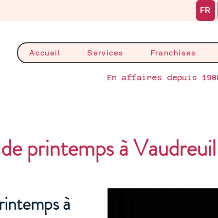
FR
Accueil
Services
Franchises
En affaires depuis 198
de printemps à Vaudreui
rintemps à