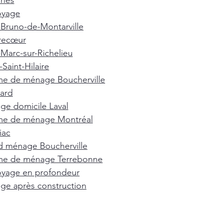
nnes
oyage
-Bruno-de-Montarville
recœur
-Marc-sur-Richelieu
Saint-Hilaire
e de ménage Boucherville
ard
e domicile Laval
e de ménage Montréal
iac
d ménage Boucherville
e de ménage Terrebonne
oyage en profondeur
e après construction