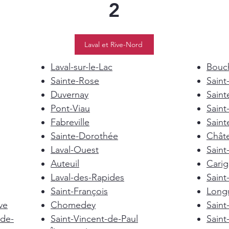
2
Laval et Rive-Nord
Laval-sur-le-Lac
Bouch
Sainte-Rose
Saint
Duvernay
Saint
Pont-Viau
Saint
Fabreville
Saint
Sainte-Dorothée
Chât
Laval-Ouest
Saint
Auteuil
Cari
Laval-des-Rapides
Saint
Saint-François
Longu
ve
Chomedey
Saint
de-
Saint-Vincent-de-Paul
Saint