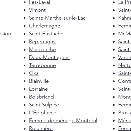
Îles-Laval
La Pra
Vimont
Saint
Sainte-Marthe-sur-le-Lac
Kahn
Charlemagne
Femm
nsion
Saint-Eustache
McMas
Repentigny
Sain
Mascouche
Saint
Deux-Montagnes
Vare
Terrebonne
Nett
Oka
Saint
Blainville
Cont
Lorraine
Saint
Boisbriand
Mont-
Saint-Sulpice
Femm
L'Épiphanie
Bross
Femme de ménage Montréal
Ménag
Rosemère
Femm