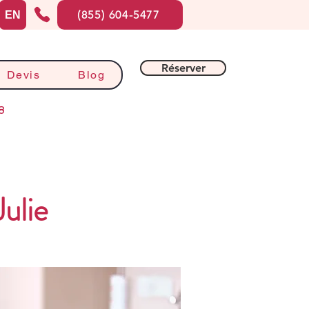
(855) 604-5477
EN
Réserver
Devis
Blog
8
ulie