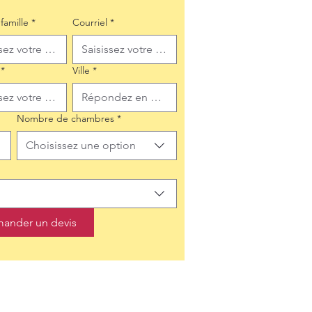
famille
*
Courriel
*
*
Ville
*
Nombre de chambres
*
Choisissez une option
ander un devis