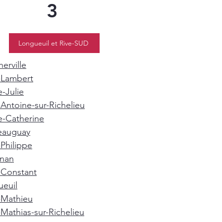
3
Longueuil et Rive-SUD
erville
-Lambert
e-Julie
-Antoine-sur-Richelieu
e-Catherine
eauguay
-Philippe
gnan
-Constant
euil
-Mathieu
-Mathias-sur-Richelieu