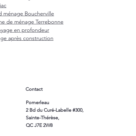
iac
d ménage Boucherville
e de ménage Terrebonne
oyage en profondeur
e après construction
Contact
Pomerleau
2 Bd du Curé-Labelle #300,
Sainte-Thérèse,
QC J7E 2W8