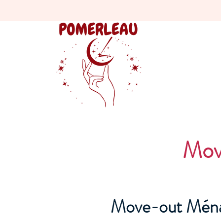
Mov
Move-out Ména