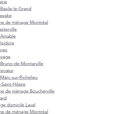
irie
-Basile-le-Grand
awake
e de ménage Montréal
terville
t-Amable
-Isidore
nnes
oyage
-Bruno-de-Montarville
recœur
-Marc-sur-Richelieu
Saint-Hilaire
e de ménage Boucherville
ard
e domicile Laval
e de ménage Montréal