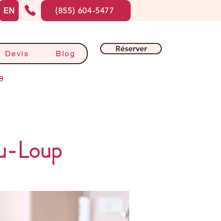
(855) 604-5477
EN
Réserver
Devis
Blog
8
du-Loup