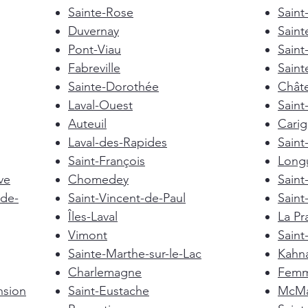
Sainte-Rose
Saint
Duvernay
Saint
Pont-Viau
Saint
Fabreville
Saint
Sainte-Dorothée
Chât
Laval-Ouest
Saint
Auteuil
Cari
Laval-des-Rapides
Saint
Saint-François
Longu
ve
Chomedey
Saint
de-
Saint-Vincent-de-Paul
Saint
Îles-Laval
La Pra
Vimont
Saint
Sainte-Marthe-sur-le-Lac
Kahn
Charlemagne
Femm
nsion
Saint-Eustache
McMas