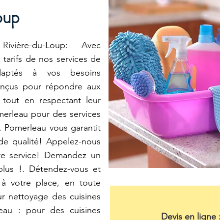
oup
ivière-du-Loup: Avec
tarifs de nos services de
daptés à vos besoins
conçus pour répondre aux
 tout en respectant leur
merleau pour des services
té. Pomerleau vous garantit
de qualité! Appelez-nous
tre service! Demandez un
plus !. Détendez-vous et
 à votre place, en toute
r nettoyage des cuisines
leau : pour des cuisines
Devis en ligne 