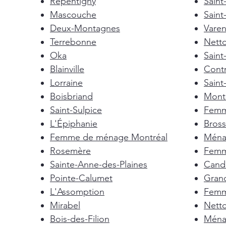
Repentigny
Sain
Mascouche
Saint
Deux-Montagnes
Vare
Terrebonne
Nett
Oka
Saint
Blainville
Cont
Lorraine
Saint
Boisbriand
Mont-
Saint-Sulpice
Femm
L'Épiphanie
Bross
Femme de ménage Montréal
Ménag
Rosemère
Femm
Sainte-Anne-des-Plaines
Cand
Pointe-Calumet
Gran
L'Assomption
Femm
Mirabel
Nett
Bois-des-Filion
Ménag