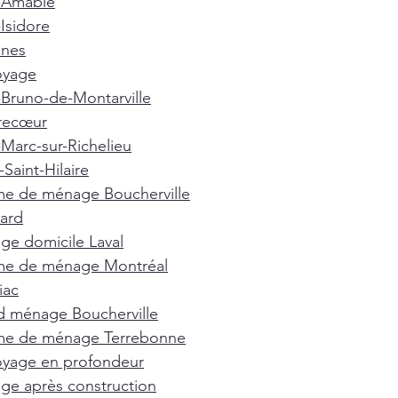
t-Amable
-Isidore
nnes
oyage
-Bruno-de-Montarville
recœur
-Marc-sur-Richelieu
Saint-Hilaire
e de ménage Boucherville
ard
e domicile Laval
e de ménage Montréal
iac
d ménage Boucherville
e de ménage Terrebonne
oyage en profondeur
e après construction