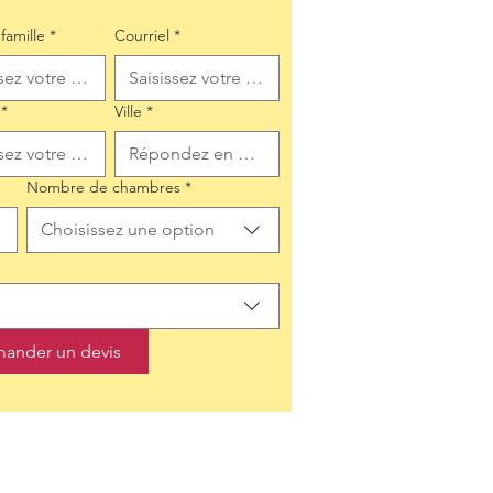
famille
*
Courriel
*
*
Ville
*
Nombre de chambres
*
Choisissez une option
ander un devis