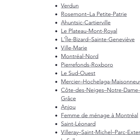
Verdun
Rosemont–La Petite-Patrie
Ahuntsic-Cartierville
Le Plateau-Mont-Royal
L'Île-Bizard–Sainte-Geneviève
Ville-Marie
Montréal-Nord
Pierrefonds-Roxboro
Le Sud-Ouest
Mercier–Hochelaga-Maisonneu
Côte-des-Neiges–Notre-Dame-
Grâce
Anjou
Femme de ménage à Montréal
Saint-Léonard
Villeray–Saint-Michel–Parc-Exte