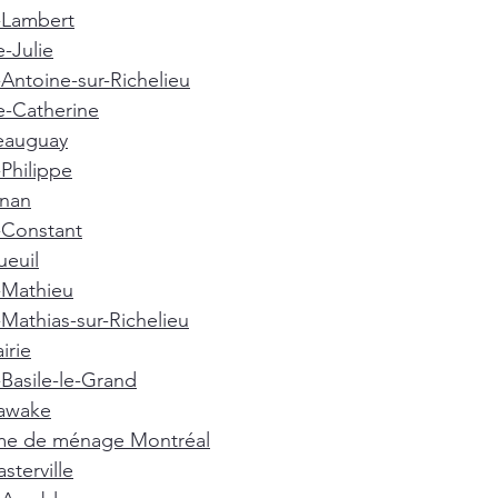
-Lambert
e-Julie
-Antoine-sur-Richelieu
e-Catherine
eauguay
-Philippe
gnan
-Constant
euil
-Mathieu
-Mathias-sur-Richelieu
irie
-Basile-le-Grand
awake
e de ménage Montréal
terville