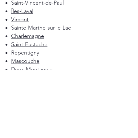
Saint-Vincent-de-Paul
Îles-Laval
Vimont
Sainte-Marthe-sur-le-Lac
Charlemagne
Saint-Eustache
Repentigny
Mascouche
Deux-Montagnes
Terrebonne
Oka
Blainville
Lorraine
Boisbriand
Saint-Sulpice
L'Épiphanie
Femme de ménage Montréal