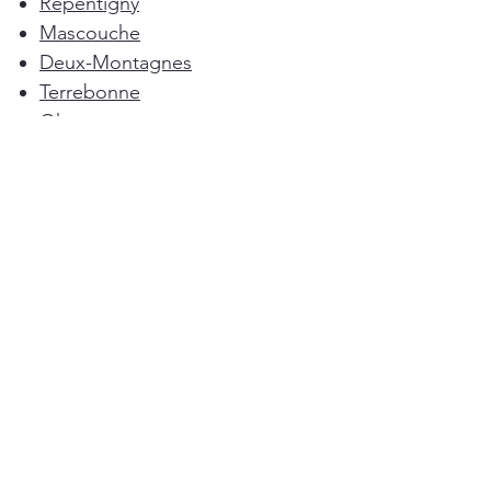
Repentigny
Mascouche
Deux-Montagnes
Terrebonne
Oka
Blainville
Lorraine
Boisbriand
Saint-Sulpice
L'Épiphanie
Femme de ménage Montréal
Rosemère
Sainte-Anne-des-Plaines
Pointe-Calumet
L'Assomption
Mirabel
Bois-des-Filion