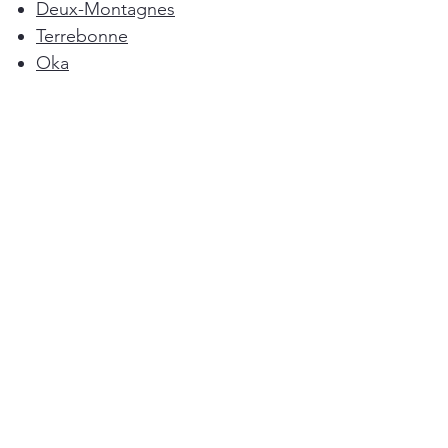
Deux-Montagnes
Terrebonne
Oka
Blainville
Lorraine
Boisbriand
Saint-Sulpice
L'Épiphanie
Femme de ménage Montréal
Rosemère
Sainte-Anne-des-Plaines
Pointe-Calumet
L'Assomption
Mirabel
Bois-des-Filion
Ménage à Domicile