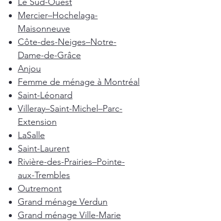
Le Sud-Ouest
Mercier–Hochelaga-
Maisonneuve
Côte-des-Neiges–Notre-
Dame-de-Grâce
Anjou
Femme de ménage à Montréal
Saint-Léonard
Villeray–Saint-Michel–Parc-
Extension
LaSalle
Saint-Laurent
Rivière-des-Prairies–Pointe-
aux-Trembles
Outremont
Grand ménage Verdun
Grand ménage Ville-Marie