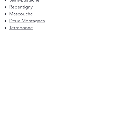
Saint-Eustache
Repentigny
Mascouche
Deux-Montagnes
Terrebonne
Oka
Blainville
Lorraine
Boisbriand
Saint-Sulpice
L'Épiphanie
Femme de ménage Montréal
Rosemère
Sainte-Anne-des-Plaines
Pointe-Calumet
L'Assomption
Mirabel