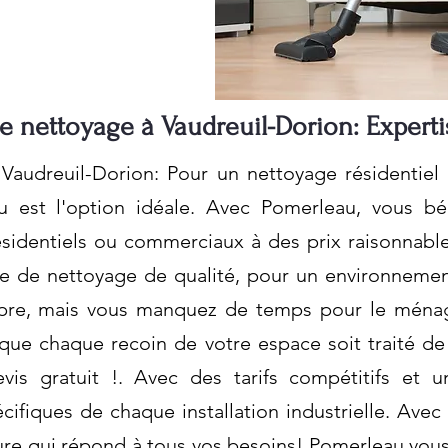
e nettoyage à Vaudreuil-Dorion: Experti
Vaudreuil-Dorion: Pour un nettoyage résidentiel
u est l'option idéale. Avec Pomerleau, vous bé
ésidentiels ou commerciaux à des prix raisonnab
ice de nettoyage de qualité, pour un environnemen
opre, mais vous manquez de temps pour le ménag
ue chaque recoin de votre espace soit traité de
is gratuit !. Avec des tarifs compétitifs et un
ifiques de chaque installation industrielle. Avec
ure qui répond à tous vos besoins! Pomerleau vo