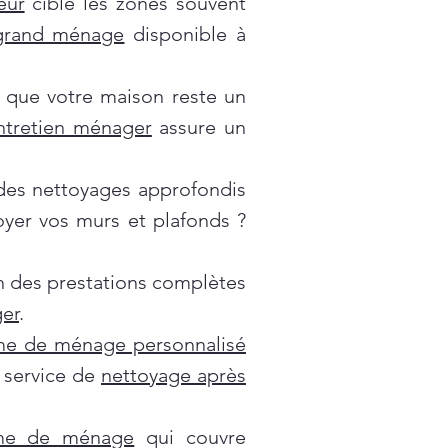
eur
cible les zones souvent
grand ménage
disponible à
 que votre maison reste un
ntretien ménager
assure un
es nettoyages approfondis
oyer vos murs et plafonds ?
on des prestations complètes
er
.
e de ménage personnalisé
e service de
nettoyage après
mme de ménage
qui couvre