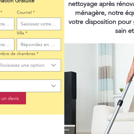
mation Gratuite
nettoyage après rénov
ménagère, notre équ
*
Courriel
*
votre disposition pour
sain e
Ville
*
mbre de chambres
*
hoisissez une option
un devis