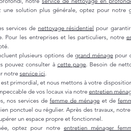
profondi, notre
service de nettoyage en profond
ez une solution plus générale, optez pour notre
es services de
nettoyage résidentiel
pour garantir
e. Pour les entreprises et les particuliers, notre
e
pté.
incluent plusieurs options de
grand ménage
pour d
us pouvez consulter à
cette page
. Besoin de nett
ur notre
service ici
.
 est primordial, et nous mettons à votre dispositi
impeccable de vos locaux via notre
entretien ménag
es, nos services de
femme de ménage
et de
femm
tien ponctuel ou régulier. Après des travaux, notr
pérer un espace propre et fonctionnel.
née, optez pour notre
entretien ménager fe