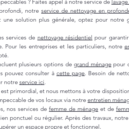
mpeccables ? Faites appel à notre service de
lavage 
profondi, notre
service de nettoyage en profond
ez une solution plus générale, optez pour notre
es services de
nettoyage résidentiel
pour garantir
e. Pour les entreprises et les particuliers, notre
e
pté.
incluent plusieurs options de
grand ménage
pour d
us pouvez consulter à
cette page
. Besoin de nett
ur notre
service ici
.
 est primordial, et nous mettons à votre dispositi
impeccable de vos locaux via notre
entretien ménag
es, nos services de
femme de ménage
et de
femm
tien ponctuel ou régulier. Après des travaux, notr
pérer un espace propre et fonctionnel.