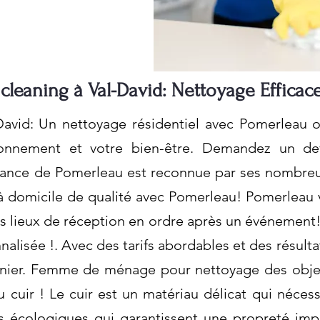
leaning à Val-David: Nettoyage Efficace
avid: Un nettoyage résidentiel avec Pomerleau of
ironnement et votre bien-être. Demandez un dev
ance de Pomerleau est reconnue par ses nombreux c
 domicile de qualité avec Pomerleau! Pomerleau 
s lieux de réception en ordre après un événement
alisée !. Avec des tarifs abordables et des résulta
nier. Femme de ménage pour nettoyage des objet
 cuir ! Le cuir est un matériau délicat qui nécessi
s écologiques qui garantissent une propreté imp