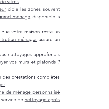
de vitres
.
eur
cible les zones souvent
grand ménage
disponible à
 que votre maison reste un
ntretien ménager
assure un
es nettoyages approfondis
oyer vos murs et plafonds ?
on des prestations complètes
er
.
e de ménage personnalisé
e service de
nettoyage après