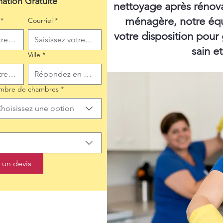
mation Gratuite
nettoyage après rénov
ménagère, notre équ
*
Courriel
*
votre disposition pour
sain e
Ville
*
mbre de chambres
*
hoisissez une option
un devis